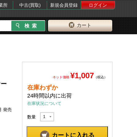
業所
中古(買取)
新規会員登録
ログイン
カート
¥1,007
ネット価格
（税込）
ケー
在庫わずか
24時間以内に出荷
在庫状況について
月 発売
数量
カートに入れる