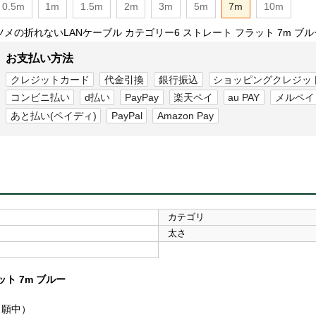
0.5m
1m
1.5m
2m
3m
5m
7m
10m
ツメの折れないLANケーブル カテゴリー6 ストレート フラット 7m ブル
お支払い方法
クレジットカード
代金引換
銀行振込
ショッピングクレジッ
コンビニ払い
d払い
PayPay
楽天ペイ
au PAY
メルペイ
あと払い(ペイディ)
PayPal
Amazon Pay
カテゴリ
太さ
ト 7m ブルー
出願中）