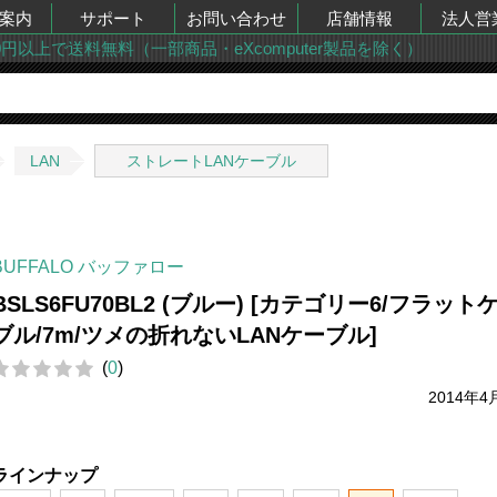
案内
サポート
お問い合わせ
店舗情報
法人営
00円以上で送料無料（一部商品・eXcomputer製品を除く）
LAN
ストレートLANケーブル
BUFFALO バッファロー
BSLS6FU70BL2 (ブルー) [カテゴリー6/フラット
ブル/7m/ツメの折れないLANケーブル]
(
0
)
2014年4
ラインナップ