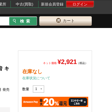
業所
中古(買取)
新規会員登録
ログイン
カート
¥2,921
ネット価格
（税込）
音 キ
在庫なし
在庫状況について
数量
月 発売