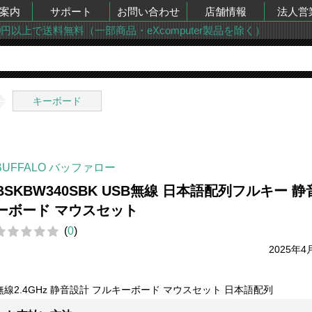
案内
サポート
お問い合わせ
店舗情報
法人営
00円以上で送料無料（一部商品・eXcomputer製品を除く）
キーボード
BUFFALO バッファロー
BSKBW340SBK USB無線 日本語配列フルキー 静
ーボード マウスセット
(
0
)
2025年4
無線2.4GHz 静音設計 フルキーボード マウスセット 日本語配列