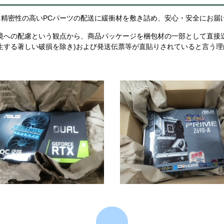
精密性の高いPCパーツの配送に緩衝材を敷き詰め、安心・安全にお届
境への配慮という観点から、商品パッケージを梱包材の一部として直接
生する著しい破損を除き)および発送伝票等が直貼りされていると言う