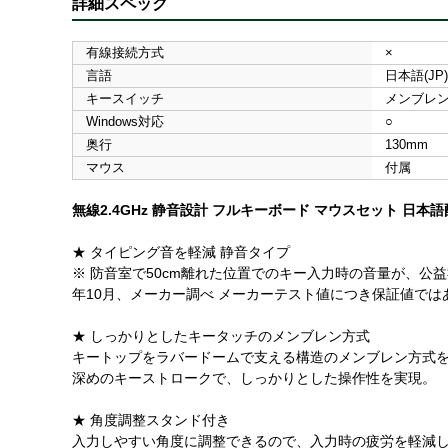
詳細スペック
有線接続方式
×
言語
日本語(JP)
キースイッチ
メンブレ
Windows対応
○
奥行
130mm
マウス
付属
無線2.4GHz 静音設計 フルキーボード マウスセット 日本
★ タイピング音を軽減 静音タイプ
※ 防音室で50cm離れた位置でのキー入力時の音量が、公益
年10月、メーカー調べ メーカーテスト値につき保証値では
★ しっかりとしたキータッチのメンブレン方式
キートップをラバードームで支える構造のメンブレン方式
深めのキーストロークで、しっかりとした操作性を実現。
★ 角度調整スタンド付き
入力しやすい角度に調整できるので、入力時の疲労を軽減