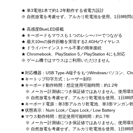
★ 単3電池1本で約1.2年動作する省電力設計
※ 自然放電を考慮せず。アルカリ乾電池を使用。1日8時
★ 高感度BlueLED搭載
★ キーボードもマウスも１つのレシーバーでつながる
★ 最大10mの操作距離を実現する2.4GHzワイヤレス
★ ドライバーインストール不要の簡単接続
★ Chromebook、PlayStation 5／PlayStation 4にも対応
※ ゲーム機ではマウスはご利用いただけません
■ 対応機器：USB Type-A端子をもつWindowsパソコン、Chr
■ キートップ印字方式：レーザー刻印
■ キーボード動作時間：想定使用可能時間：約1.2年
※ メーカー計測値につき保証値ではありません。使用環
※ 自然放電を考慮せず。アルカリ乾電池を使用。1日8時
■ キーボード電源：単3形アルカリ乾電池、単3形マンガン
■ 状態表示：Num Lcok／Caps Lock／Low Battery
■ マウス動作時間：想定使用可能時間：約1.7年
※ メーカー計測値につき保証値ではありません。使用環
※ 自然放電を考慮せず。アルカリ乾電池を使用。1日8時