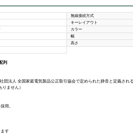
無線接続方式
キーレイアウト
ン
カラー
幅
高さ
語配列
社団法人 全国家庭電気製品公正取引協会で定められた静音と定義される一
ありません）
を採用。
します