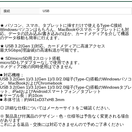
接続
USB
★ パソコン、スマホ、タブレットに挿すだけで使えるType-C接続
Windowsパソコンはもちろん、MacBookやスマホ・タブレットにも対
応。データの読み込み/書き込みのほか、カードメディアを介して機器
のデータ移動も簡単に行えます。
★ USB 3.2(Gen 1)対応。カードメディアに高速アクセス
最大5Gbps(理論値)の高速転送が可能です。
★ SD/microSD用 2スロット搭載
microSDもアダプターなしで使用できます。
※メディア2枚の同時使用はできません
■ 対応機種；
USB 3.2(Gen 1)/3.1(Gen 1)/3.0/2.0端子(Type-C)搭載のWindowsパソコ
ン、MacBookおよびChromebook
USB 3.2(Gen 1)/3.1(Gen 1)/3.0/2.0端子(Type-C)搭載のWindowsタブレ
ット、iPadおよびAndroidスマートフォン／タブレット
■ ケーブル長：約10cm
■ 本体寸法：約W41xD37xH8.3mm
◎ 詳細な仕様についてはメーカーサイトをご確認ください。
※ 製品及び付属品のデザイン・色・仕様等は予告なく変更される場合
があります
これによる返品・交換には対応できませんので予めご了承ください