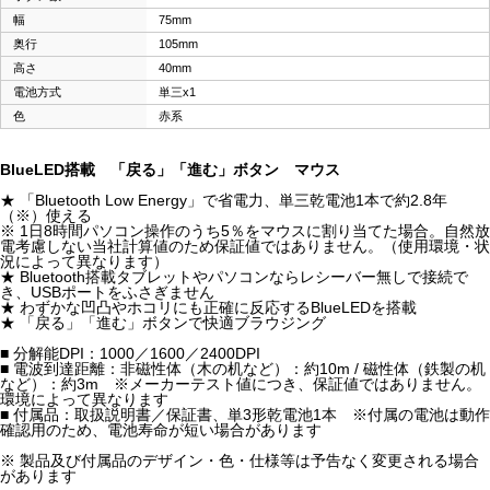
幅
75mm
奥行
105mm
高さ
40mm
電池方式
単三x1
色
赤系
BlueLED搭載 「戻る」「進む」ボタン マウス
★ 「Bluetooth Low Energy」で省電力、単三乾電池1本で約2.8年
（※）使える
※ 1日8時間パソコン操作のうち5％をマウスに割り当てた場合。自然放
電考慮しない当社計算値のため保証値ではありません。（使用環境・状
況によって異なります）
★ Bluetooth搭載タブレットやパソコンならレシーバー無しで接続で
き、USBポートをふさぎません
★ わずかな凹凸やホコリにも正確に反応するBlueLEDを搭載
★ 「戻る」「進む」ボタンで快適ブラウジング
■ 分解能DPI：1000／1600／2400DPI
■ 電波到達距離：非磁性体（木の机など）：約10m / 磁性体（鉄製の机
など）：約3m ※メーカーテスト値につき、保証値ではありません。
環境によって異なります
■ 付属品：取扱説明書／保証書、単3形乾電池1本 ※付属の電池は動作
確認用のため、電池寿命が短い場合があります
※ 製品及び付属品のデザイン・色・仕様等は予告なく変更される場合
があります