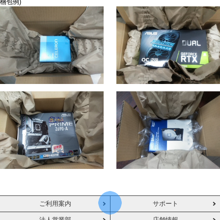
梱包例)
ご利用案内
サポート