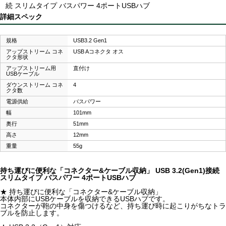
続 スリムタイプ バスパワー 4ポートUSBハブ
詳細スペック
規格
USB3.2 Gen1
アップストリーム コネ
USB Aコネクタ オス
クタ形状
アップストリーム用
直付け
USBケーブル
ダウンストリーム コネ
4
クタ数
電源供給
バスパワー
幅
101mm
奥行
51mm
高さ
12mm
重量
55g
持ち運びに便利な「コネクター&ケーブル収納」 USB 3.2(Gen1)接続
スリムタイプ バスパワー 4ポートUSBハブ
★ 持ち運びに便利な「コネクター&ケーブル収納」
本体内部にUSBケーブルを収納できるUSBハブです。
コネクターが鞄の中身を傷つけるなど、持ち運び時に起こりがちなトラ
ブルを防止します。