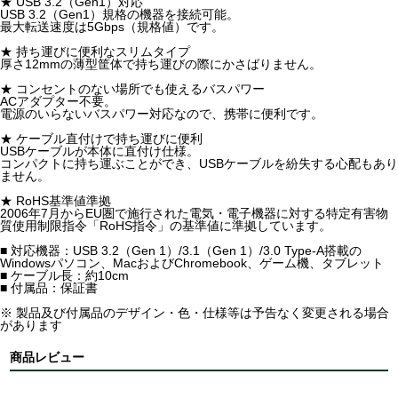
★ USB 3.2（Gen1）対応
USB 3.2（Gen1）規格の機器を接続可能。
最大転送速度は5Gbps（規格値）です。
★ 持ち運びに便利なスリムタイプ
厚さ12mmの薄型筐体で持ち運びの際にかさばりません。
★ コンセントのない場所でも使えるバスパワー
ACアダプター不要。
電源のいらないバスパワー対応なので、携帯に便利です。
★ ケーブル直付けで持ち運びに便利
USBケーブルが本体に直付け仕様。
コンパクトに持ち運ぶことができ、USBケーブルを紛失する心配もあり
ません。
★ RoHS基準値準拠
2006年7月からEU圏で施行された電気・電子機器に対する特定有害物
質使用制限指令「RoHS指令」の基準値に準拠しています。
■ 対応機器：USB 3.2（Gen 1）/3.1（Gen 1）/3.0 Type-A搭載の
Windowsパソコン、MacおよびChromebook、ゲーム機、タブレット
■ ケーブル長：約10cm
■ 付属品：保証書
※ 製品及び付属品のデザイン・色・仕様等は予告なく変更される場合
があります
商品レビュー