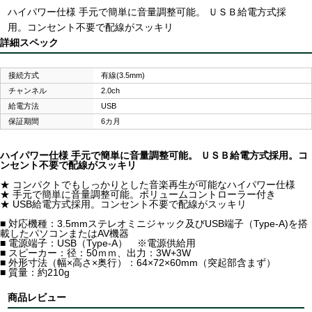
ハイパワー仕様 手元で簡単に音量調整可能。 ＵＳＢ給電方式採
用。コンセント不要で配線がスッキリ
詳細スペック
接続方式
有線(3.5mm)
チャンネル
2.0ch
給電方法
USB
保証期間
6カ月
ハイパワー仕様 手元で簡単に音量調整可能。 ＵＳＢ給電方式採用。コ
ンセント不要で配線がスッキリ
★ コンパクトでもしっかりとした音楽再生が可能なハイパワー仕様
★ 手元で簡単に音量調整可能。ボリュームコントローラー付き
★ USB給電方式採用。コンセント不要で配線がスッキリ
■ 対応機種：3.5mmステレオミニジャック及びUSB端子（Type-A)を搭
載したパソコンまたはAV機器
■ 電源端子：USB（Type-A） ※電源供給用
■ スピーカー：径：50ｍｍ、出力：3W+3W
■ 外形寸法（幅×高さ×奥行）：64×72×60mm（突起部含まず）
■ 質量：約210g
商品レビュー