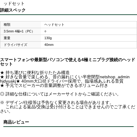
ッドセット
詳細スペック
種類
ヘッドセット
3.5mm 4極×1（PC）
○
重量
130g
ドライバサイズ
40mm
スマートフォンや最新型パソコンで使える4極ミニプラグ接続のヘッド
セット
★ 持ち運びに便利な折りたたみ構造
★ 好きな音量で楽しめる、音の漏れにくい半密閉型netshop_admin
hjdyuakj★ 40mm大口径ドライバー採用で、臨場感あふれる音質
★ 手元でスピーカーの音量調整ができるボリューム付き
◎ 詳細な仕様についてはメーカーサイトからご確認ください。
※ デザイン/仕様等は予告なく変更される場合があります。
これによる返品/交換は受け付けることはできませんのでご了承くだ
さい。
商品レビュー