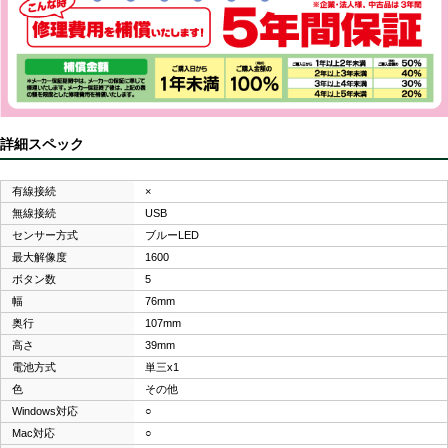
詳細スペック
有線接続
×
無線接続
USB
センサー方式
ブルーLED
最大解像度
1600
ボタン数
5
幅
76mm
奥行
107mm
高さ
39mm
電池方式
単三x1
色
その他
Windows対応
○
Mac対応
○