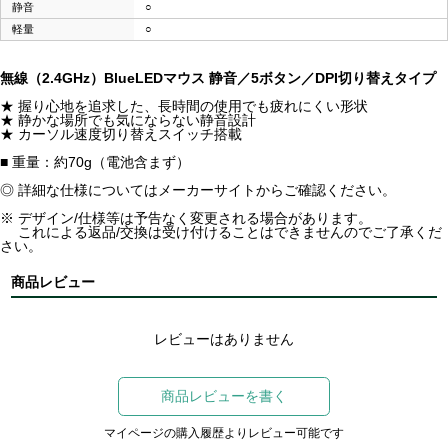
静音
○
軽量
○
無線（2.4GHz）BlueLEDマウス 静音／5ボタン／DPI切り替えタイプ
★ 握り心地を追求した、長時間の使用でも疲れにくい形状
★ 静かな場所でも気にならない静音設計
★ カーソル速度切り替えスイッチ搭載
■ 重量：約70g（電池含まず）
◎ 詳細な仕様についてはメーカーサイトからご確認ください。
※ デザイン/仕様等は予告なく変更される場合があります。
これによる返品/交換は受け付けることはできませんのでご了承くだ
さい。
商品レビュー
レビューはありません
商品レビューを書く
マイページの購入履歴よりレビュー可能です