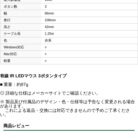
ボタン数
3
幅
66mm
奥行
108mm
高さ
42mm
ケーブル長
1.25m
色
赤系
Windows対応
○
Mac対応
○
軽量
○
有線 IR LEDマウス 3ボタンタイプ
■ 重量：約87g
◎ 詳細な仕様はメーカーサイトでご確認ください。
※ 製品及び付属品のデザイン・色・仕様等は予告なく変更される場合
があります。
これによる返品・交換には対応できませんので予めご了承くださ
い。
商品レビュー