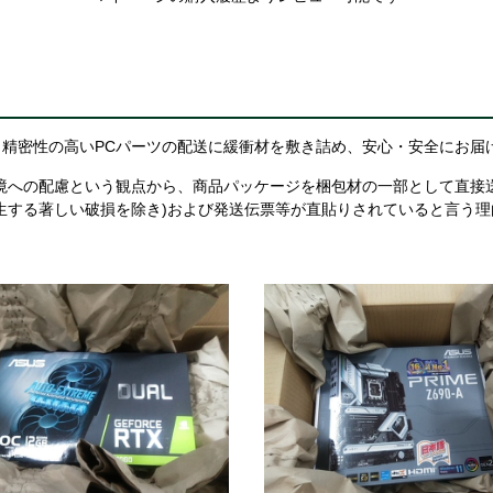
精密性の高いPCパーツの配送に緩衝材を敷き詰め、安心・安全にお届
境への配慮という観点から、商品パッケージを梱包材の一部として直接
生する著しい破損を除き)および発送伝票等が直貼りされていると言う