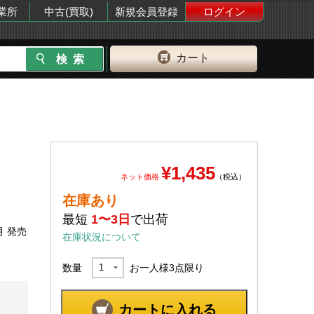
業所
中古(買取)
新規会員登録
ログイン
カート
¥1,435
ネット価格
（税込）
在庫あり
最短
1〜3日
で出荷
月 発売
在庫状況について
数量
お一人様
3
点限り
カートに入れる