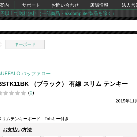
案内
サポート
お問い合わせ
店舗情報
法人営
00円以上で送料無料（一部商品・eXcomputer製品を除く）
キーボード
BUFFALO バッファロー
BSTK11BK （ブラック） 有線 スリム テンキー
(
0
)
2015年11
スリムテンキーボード Tabキー付き
お支払い方法