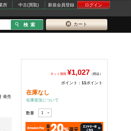
業所
中古(買取)
新規会員登録
ログイン
カート
¥1,027
ネット価格
（税込）
ポイント：
11
ポイント
在庫なし
月 発売
在庫状況について
数量