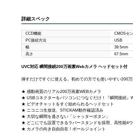
詳細スペック
CCD機能
CMOSセ
PC接続方法
USB
幅
39.5mm
高さ
67.5mm
UVC対応 瞬間接続200万画素Webカメラ ヘッドセット付
挿すだけですぐに使える。初めての方でも使いやすい200万
★ 感動画質のリアル200万画素WEBカメラ
★ USBコネクターをパソコンにつなぐだけ！『瞬間接続』
★ ビデオチャットをすぐ始められるヘッドセット
★ ニコニコ生放送、STICKAM動作確認済み
★ 大切な瞬間を逃さない「シャッターボタン」
★ どこにでも設置できるラバースタンドを採用、高性能4
★ カメラの向き自由自在！ボールジョイント