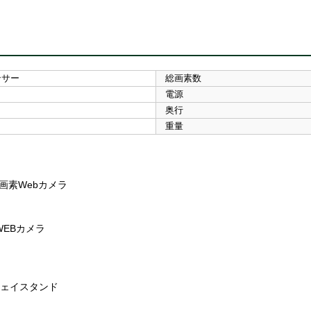
ンサー
総画素数
電源
奥行
重量
画素Webカメラ
WEBカメラ
ウェイスタンド