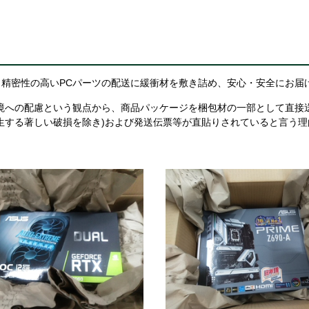
精密性の高いPCパーツの配送に緩衝材を敷き詰め、安心・安全にお届
境への配慮という観点から、商品パッケージを梱包材の一部として直接
生する著しい破損を除き)および発送伝票等が直貼りされていると言う