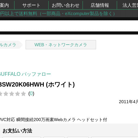
案内
サポート
お問い合わせ
店舗情報
法人営
00円以上で送料無料（一部商品・eXcomputer製品を除く）
ルカメラ
WEB・ネットワークカメラ
BUFFALO バッファロー
BSW20K06HWH (ホワイト)
(
0
)
2011年4
UVC対応 瞬間接続200万画素Webカメラ ヘッドセット付
お支払い方法