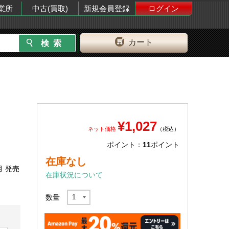
業所
中古(買取)
新規会員登録
ログイン
カート
¥1,027
ネット価格
（税込）
ポイント：
11
ポイント
在庫なし
月 発売
在庫状況について
数量