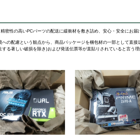
精密性の高いPCパーツの配送に緩衝材を敷き詰め、安心・安全にお届
境への配慮という観点から、商品パッケージを梱包材の一部として直接
生する著しい破損を除き)および発送伝票等が直貼りされていると言う