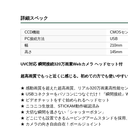
詳細スペック
CCD機能
CMOSセ
PC接続方法
USB
幅
210mm
高さ
145mm
UVC対応 瞬間接続320万画素Webカメラ ヘッドセット付
超高画質でもっと近くに感じる。初めての方でも使いやすい3
★ 感動画質を超えた超高画質。リアル320万画素高性能セ
★ USBコネクターをパソコンにつなぐだけ！『瞬間接続』
★ ビデオチャットをすぐ始められるヘッドセット
★ ニコニコ生放送、STICKAM動作確認済み
★ 大切な瞬間を逃さない「シャッターボタン」
★ どこにでも設置できるムービングアームスタンドを採用
★ カメラの向き自由自在！ボールジョイント