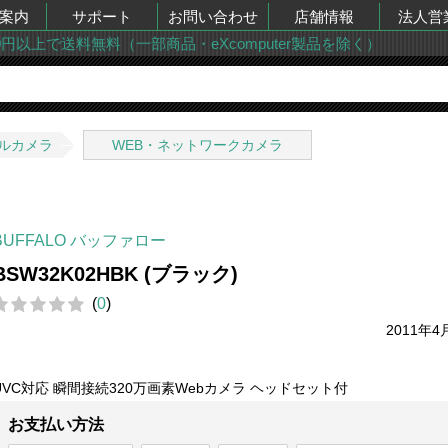
案内
サポート
お問い合わせ
店舗情報
法人営
00円以上で送料無料（一部商品・eXcomputer製品を除く）
ルカメラ
WEB・ネットワークカメラ
BUFFALO バッファロー
BSW32K02HBK (ブラック)
(
0
)
2011年4
UVC対応 瞬間接続320万画素Webカメラ ヘッドセット付
お支払い方法