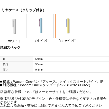
リヤケース（クリップ付き）
ホワイト
ﾐﾝﾄ/ﾋﾟﾝｸ
ｲｴﾛｰ/ﾗﾍﾞﾝﾀﾞｰ
詳細スペック
幅
64mm
奥行
55mm
高さ
9.8mm
■ 構成：Wacom Oneペンリアケース、クイックスタートガイド、IPI
■ 対応機種：Wacom Oneスタンダードペン (CP92303B2Z)
◎ 詳細な仕様についてはメーカーサイトをご確認ください。
※ 製品及び付属品のデザイン・色・仕様等は予告なく変更される場合
があります
これによる返品・交換には対応できませんので予めご了承ください