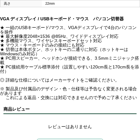
高さ
22mm
VGA ディスプレイ / USBキーボード・マウス パソコン切替器
★ 一組のUSBキーボード/マウス、VGAディスプレイで4台のパソコン
を操作
★ 最大解像度2048×1536 @85Hz、ワイドディスプレイ対応
★ 多機能マウス、ワイヤレスキーボードセット対応
★ マウス・キーボードのみの接続にも対応
★ 切替は本体ボタン、ホットキーの二通りに対応（ホットキーは
Windowsのみ対応）
★ PC用スピーカー、ヘッドホンが接続できる、3.5mmミニジャック搭
載
★ PC接続用ケーブル標準添付（設置しやすい120cm長と170cm長を添
付）
◎ 詳細な仕様についてはメーカーサイトをご確認ください。
※ 製品及び付属品のデザイン・色・仕様等は予告なく変更される場合
があります
これによる返品・交換には対応できませんので予めご了承ください
商品レビュー
レビューはありません