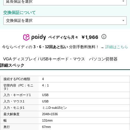
交換保証について
￥1,966
ペイディなら月々
今ならペイディの
3・6・12回あと払い
分割手数料無料！ →
詳細はこちら
VGA ディスプレイ / USBキーボード・マウス パソコン切替器
詳細スペック
接続するPCの種類
4
切替内容（PC：モニ
4：1
タ）
入力・キーボード1
USB
入力・マウス1
USB
入力・モニタ1
ミニD-sub15ピン
最大解像度
2048×1536
幅
131mm
奥行
67mm