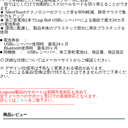
ページを移動したい時は超高速スクロールに切替。
指ではじくだけで自動的にスクロールモードを切り替えることができ
ます。
★ SilentTouchテクノロジーがクリック音を90%軽減、静音マウスで集
中力をアップ
★ 単三形電池1本でLogi Bolt USBレシーバーによる接続で最大24カ月
の電池寿命
★ 環境に配慮し、製品本体のプラスチック部分に再生プラスチックを
使用
■ 電池寿命 ：
USBレシーバー使用時 最長24ヶ月
Bluetooth使用時 最長20ヶ月
■ 同梱物 ： USBレシーバー、単三形乾電池x1、保証書、保証規定
◎ 詳細な仕様についてはメーカーサイトからご確認ください。
※ デザイン/仕様等は予告なく変更される場合があります。
これによる返品/交換は受け付けることはできませんのでご了承くだ
さい。
----------------------------------------------------
Logicool製品のサポートは初期不良対応も含めて、
全てメーカーのサポート窓口での直接対応となります。
詳しくは
こちら
をご覧下さい。
----------------------------------------------------
商品レビュー