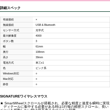
詳細スペック
有線接続
×
無線接続
USB & Bluetooth
センサー方式
光学式
最大解像度
4000
ボタン数
3
幅
61mm
奥行
108mm
高さ
39mm
電池方式
単三x1
色
ピンク系
Windows対応
○
Mac対応
○
静音
○
SIGNATUREワイヤレスマウス
★ SmartWheelスクロールが搭載され、必要な精度と速度を瞬時に実現
ディテールに集中する必要がある時は1行毎の精密スクロール、長い