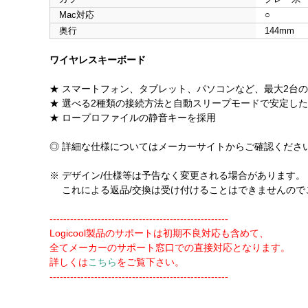
Mac対応
○
奥行
144mm
ワイヤレスキーボード
★ スマートフォン、タブレット、パソコンなど、最大2台
★ 選べる2種類の接続方法と自動スリープモードで安定し
★ ロープロファイルの静音キーを採用
◎ 詳細な仕様についてはメーカーサイトからご確認くださ
※ デザイン/仕様等は予告なく変更される場合があります。
これによる返品/交換は受け付けることはできませんので
----------------------------------------------------
Logicool製品のサポートは初期不良対応も含めて、
全てメーカーのサポート窓口での直接対応となります。
詳しくは
こちら
をご覧下さい。
----------------------------------------------------