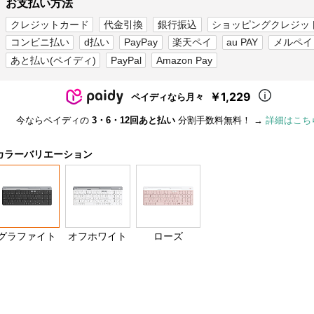
お支払い方法
クレジットカード
代金引換
銀行振込
ショッピングクレジッ
コンビニ払い
d払い
PayPay
楽天ペイ
au PAY
メルペイ
あと払い(ペイディ)
PayPal
Amazon Pay
￥1,229
ペイディなら月々
今ならペイディの
3・6・12回あと払い
分割手数料無料！ →
詳細はこち
カラーバリエーション
グラファイト
オフホワイト
ローズ