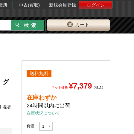
業所
中古(買取)
新規会員登録
ログイン
カート
送料無料
 グ
¥7,379
ネット価格
（税込）
在庫わずか
24時間以内に出荷
月 発売
在庫状況について
数量