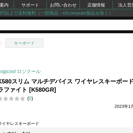
案内
サポート
お問い合わせ
店舗情報
法人営
00円以上で送料無料（一部商品・eXcomputer製品を除く）
キーボード
Logicool ロジクール
K580スリム マルチデバイス ワイヤレスキーボード
ラファイト [K580GR]
(
0
)
2023年1
ワイヤレスキーボード