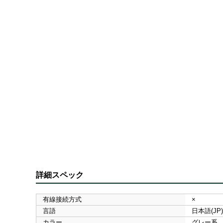
詳細スペック
有線接続方式
×
言語
日本語(JP)
カラー
グレー系