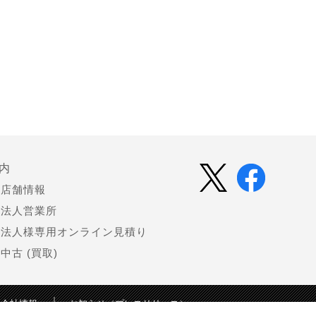
内
店舗情報
法人営業所
法人様専用オンライン見積り
中古 (買取)
会社情報
お知らせ（プレスリリース）