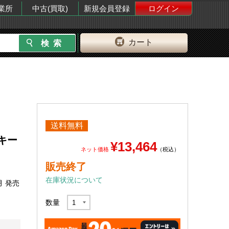
業所
中古(買取)
新規会員登録
ログイン
カート
送料無料
 キー
¥13,464
ネット価格
（税込）
販売終了
在庫状況について
月 発売
数量