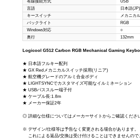
有線接続方式
USB
言語
日本語(JP)
キースイッチ
メカニカ
バックライト
RGB
Windows対応
○
奥行
132mm
Logicool G512 Carbon RGB Mechanical Gaming Keyboa
★ 日本語フルキー配列
★ GX Redメカニカルスイッチ採用(リニア)
★ 航空機グレードのアルミ合金ボディ
★ LIGHTSYNCでカスタマイズ可能なイルミネーション
★ USBパススルー端子付
★ ケーブル長:1.8m
★ メーカー保証2年
◎ 詳細な仕様についてはメーカーサイトからご確認くださ
※ デザイン/仕様等は予告なく変更される場合があります。
これによる返品/交換は受け付けることはできませんので