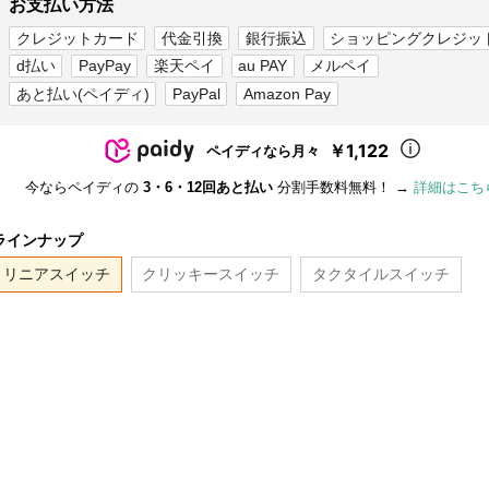
お支払い方法
クレジットカード
代金引換
銀行振込
ショッピングクレジッ
d払い
PayPay
楽天ペイ
au PAY
メルペイ
あと払い(ペイディ)
PayPal
Amazon Pay
￥1,122
ペイディなら月々
今ならペイディの
3・6・12回あと払い
分割手数料無料！ →
詳細はこち
ラインナップ
リニアスイッチ
クリッキースイッチ
タクタイルスイッチ