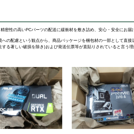
精密性の高いPCパーツの配送に緩衝材を敷き詰め、安心・安全にお届
境への配慮という観点から、商品パッケージを梱包材の一部として直接
生する著しい破損を除き)および発送伝票等が直貼りされていると言う