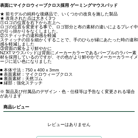
表面にマイクロウィーブクロス採用 ゲーミングマウスパッド
★ 前モデルの純粋な後継品で、いくつかの改良を施した製品
★ 改良された点は大きく3つ
①ロゴの位置を右下から左上へ
ロゴの位置を変更する事で、ロゴ部分と布の素材の違いによるプレイ中
の引っ掛かりをなくしました。
②スティッチの違和感を軽減
スティッチの目を細かくすることで、手のひらが縁にあたった時の違和
感を軽減しました
③背面の紫をより鮮やかに
NZXTマウスパッドは背面にメーカーカラーであるパープルのラバー素
材を採用しているのですが、その色がより鮮やかでメーカーカラーイメ
ージに近い色になりました
■ 本体寸法：750 x 400 x 3mm
■ 表面素材：マイクロウィーブクロス
■ 裏面素材：天然ゴム
■ 縁部：強化ステッチ
※ 製品及び付属品のデザイン・色・仕様等は予告なく変更される場合
があります
商品レビュー
レビューはありません