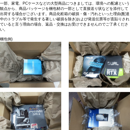
一部、家電、PCケースなどの大型商品につきましては、環境への配慮という
観点から、商品パッケージを梱包材の一部として直接送り状などを添付して
出荷する場合がございます。商品化粧箱の破損・傷・汚れといった理由(配達
中のトラブル等で発生する著しい破損を除き)および発送伝票等が直貼りされ
ていると言う理由の場合、返品・交換はお受けできませんのでご了承くださ
い。
梱包例)