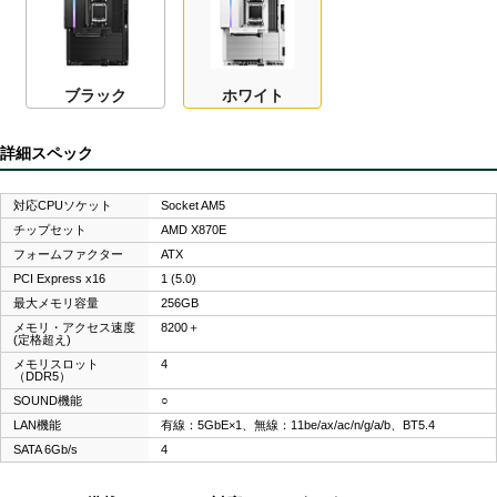
ブラック
ホワイト
詳細スペック
対応CPUソケット
Socket AM5
チップセット
AMD X870E
フォームファクター
ATX
PCI Express x16
1 (5.0)
最大メモリ容量
256GB
メモリ・アクセス速度
8200＋
(定格超え)
メモリスロット
4
（DDR5）
SOUND機能
○
LAN機能
有線：5GbE×1、無線：11be/ax/ac/n/g/a/b、BT5.4
SATA 6Gb/s
4