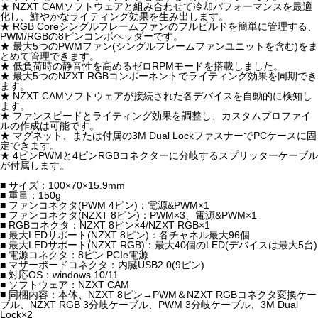
★ NZXT CAMソフトウェアと組み合わせて冷却パフォーマンスを最適
化し、鮮やかなライティング効果を生み出します。
★ RGB Coreシングルフレームファンのフルビルドを簡単に管理する、
PWM/RGBの8ピンコンボヘッダーです。
★ 最大5つのPWMファン(シングルフレームファンユニットを含む)をま
とめて管理できます。
★ 低負荷時の静音性を高めるゼロRPMモードを搭載しました。
★ 最大5つのNZXT RGBコンポーネントでライティング効果を同期でき
ます。
★ NZXT CAMソフトウェアが接続された各デバイスを自動的に検知し
ます。
★ ファンスピードとライティング効果を調整し、カスタムプロファイ
ルの作成は可能です。
★ マグネット、または付属の3M Dual LockファスナーでPCケースに固
定できます。
★ 4ピンPWMと4ピンRGBコネクターに分岐するスプリッターケーブル
が付属します。
■ サイズ：100×70×15.9mm
■ 重量：150g
■ ファンコネクタ(PWM 4ピン)：電源&PWM×1
■ ファンコネクタ(NZXT 8ピン)：PWM×3、電源&PWM×1
■ RGBコネクタ：NZXT 8ピン×4/NZXT RGB×1
■ 最大LEDサポート(NZXT 8ピン)：各チャネル最大96個
■ 最大LEDサポート(NZXT RGB)：最大40個のLED(デバイスは最大5台)
■ 電源コネクタ：8ピン PCIe電源
■ マザーボードコネクタ：内臓USB2.0(9ピン)
■ 対応OS：windows 10/11
■ ソフトウェア：NZXT CAM
■ 同梱内容：本体、NZXT 8ピン→PWM＆NZXT RGBコネクタ変換ケー
ブル、NZXT RGB 3分岐ケーブル、PWM 3分岐ケーブル、3M Dual
Lock×2