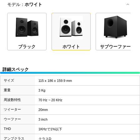
モデル：
ホワイト
ブラック
ホワイト
サブウーファー
詳細スペック
サイズ
115 x 186 x 159.9 mm
重量
3 Kg
周波数特性
70 Hz ~ 20 KHz
ツイーター
20mm
ウーファー
3 inch
THD
1KHzで1%以下
アンプクラス
クラスD