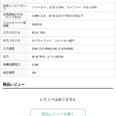
定格インピーダン
ツイーター：12 Ω ± 15%、ウーファー：8 Ω ± 15%
ス
全高調波ひずみ
0 dBV 入力、20 W 出力でTHD 0.5%以下
（アンプ出力）
クロスオーバー周
1600 Hz
波数
入力コネクタ
RCA, TRS
出力コネクタ
サブウーファー、スピーカー端子
入力感度
20W: 0.5 VRMS,1W: 0.115VRMS
出力
40 W 平均（ピーク80 W）
待機消費電力
0.3W
保証期間
2年
商品レビュー
レビューはありません
商品レビューを書く