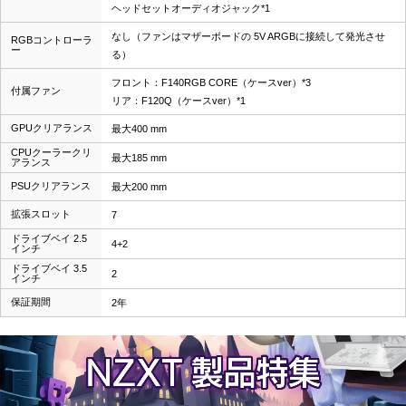
ヘッドセットオーディオジャック*1
なし（ファンはマザーボードの 5V ARGBに接続して発光させ
RGBコントローラ
ー
る）
フロント：F140RGB CORE（ケースver）*3
付属ファン
リア：F120Q（ケースver）*1
GPUクリアランス
最大400 mm
CPUクーラークリ
最大185 mm
アランス
PSUクリアランス
最大200 mm
拡張スロット
7
ドライブベイ 2.5
4+2
インチ
ドライブベイ 3.5
2
インチ
保証期間
2年