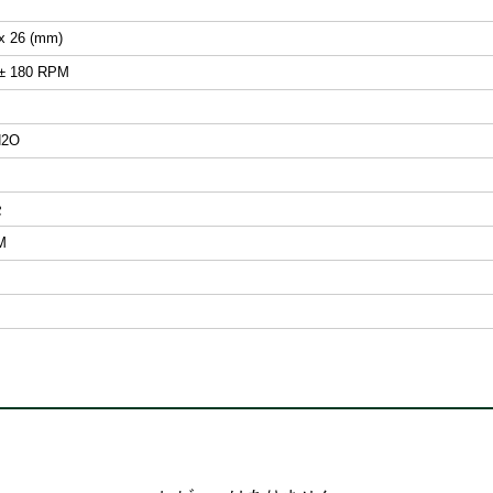
x 26 (mm)
 ± 180 RPM
M
H2O
受
M