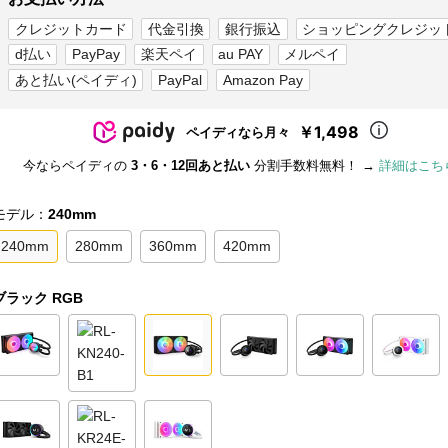
クレジットカード
代金引換
銀行振込
ショッピングクレジッ
d払い
PayPay
楽天ペイ
au PAY
メルペイ
あと払い(ペイディ)
PayPal
Amazon Pay
￥1,498
ペイディなら月々
今ならペイディの
3・6・12回あと払い
分割手数料無料！ →
詳細はこち
モデル：
240mm
240mm
280mm
360mm
420mm
ブラック RGB