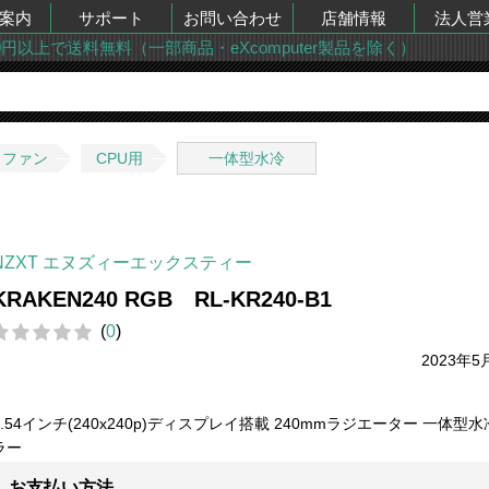
案内
サポート
お問い合わせ
店舗情報
法人営
00円以上で送料無料（一部商品・eXcomputer製品を除く）
・ファン
CPU用
一体型水冷
NZXT エヌズィーエックスティー
KRAKEN240 RGB RL-KR240-B1
(
0
)
2023年5
1.54インチ(240x240p)ディスプレイ搭載 240mmラジエーター 一体型
ラー
お支払い方法