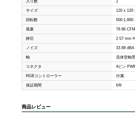
入り数
2
サイズ
120 x 120 
回転数
500-1,800
風量
78.86 CF
静圧
2.57 mm 
ノイズ
33.88 dBA
軸
流体堂軸
コネクタ
4ピン PW
RGBコントローラー
付属
保証期間
6年
商品レビュー