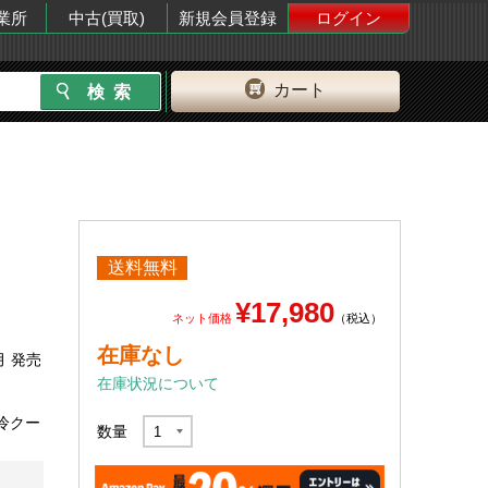
業所
中古(買取)
新規会員登録
ログイン
カート
送料無料
¥17,980
ネット価格
（税込）
在庫なし
月 発売
在庫状況について
水冷クー
数量