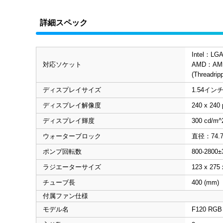
詳細スペック
Intel：LGA
対応ソケット
AMD：AM5 
(Threa
ディスプレイサイズ
1.54イン
ディスプレイ解像度
240 x 240 
ディスプレイ輝度
300 cd/m^
ウォーターブロック
直径：74.7
ポンプ回転数
800-2800
ラジエーターサイズ
123 x 275 
チューブ長
400 (mm)
付属ファン仕様
モデル名
F120 RGB