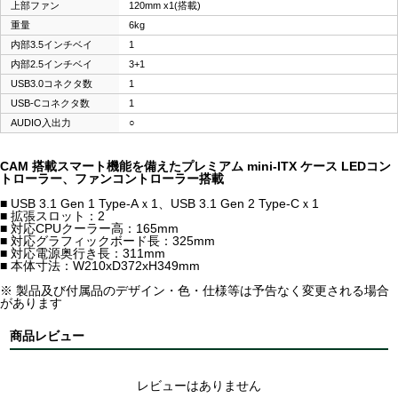
上部ファン
120mm x1(搭載)
重量
6kg
内部3.5インチベイ
1
内部2.5インチベイ
3+1
USB3.0コネクタ数
1
USB-Cコネクタ数
1
AUDIO入出力
○
CAM 搭載スマート機能を備えたプレミアム mini-ITX ケース LEDコン
トローラー、ファンコントローラー搭載
■ USB 3.1 Gen 1 Type-Aｘ1、USB 3.1 Gen 2 Type-Cｘ1
■ 拡張スロット：2
■ 対応CPUクーラー高：165mm
■ 対応グラフィックボード長：325mm
■ 対応電源奥行き長：311mm
■ 本体寸法：W210xD372xH349mm
※ 製品及び付属品のデザイン・色・仕様等は予告なく変更される場合
があります
商品レビュー
レビューはありません