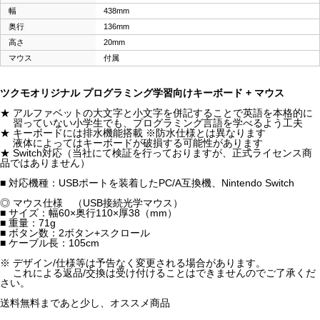
幅
438mm
奥行
136mm
高さ
20mm
マウス
付属
ツクモオリジナル プログラミング学習向けキーボード + マウス
★ アルファベットの大文字と小文字を併記することで英語を本格的に
習っていない小学生でも、プログラミング言語を学べるよう工夫
★ キーボードには排水機能搭載 ※防水仕様とは異なります
液体によってはキーボードが破損する可能性があります
★ Switch対応（当社にて検証を行っておりますが、正式ライセンス商
品ではありません）
■ 対応機種：USBポートを装着したPC/A互換機、Nintendo Switch
◎ マウス仕様 （USB接続光学マウス）
■ サイズ：幅60×奥行110×厚38（mm）
■ 重量：71g
■ ボタン数：2ボタン+スクロール
■ ケーブル長：105cm
※ デザイン/仕様等は予告なく変更される場合があります。
これによる返品/交換は受け付けることはできませんのでご了承くだ
さい。
送料無料まであと少し、オススメ商品