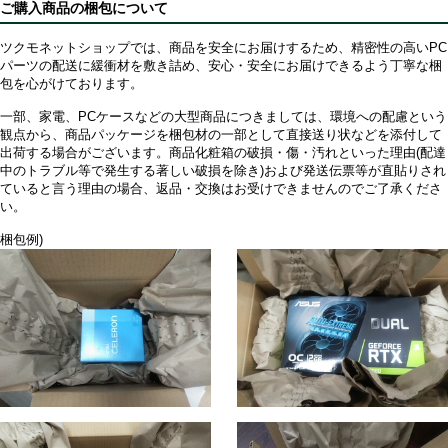
る。
ご購入商品の梱包について
粗悪すぎて全く使えないわけではないが、1000円程度の低価格帯のマウ
ツクモネットショップでは、商品を安全にお届けするため、精密性の高いPC
スやキーボードに比べても見劣りする感じ。
パーツの配送に緩衝材を敷き詰め、安心・安全にお届けできるよう丁寧な梱
包を心がけております。
メインが故障したときの為の予備用のキーボードとマウスとして置いて
一部、家電、PCケースなどの大型商品につきましては、環境への配慮という
おく為に購入したので良いが、大人がメインに使用するのはおすすめで
観点から、商品パッケージを梱包材の一部として直接送り状などを添付して
きないですね。
出荷する場合がございます。商品化粧箱の破損・傷・汚れといった理由(配達
中のトラブル等で発生する著しい破損を除き)および発送伝票等が直貼りされ
ていると言う理由の場合、返品・交換はお受けできませんのでご了承くださ
逆に軽くて子供だと扱いやすいかもしれないので試しに使わせ感想をレ
い。
ビューしたかったのですが、
梱包例)
私は生涯独身なので子供が・・・いえよしましょうこんな話・・・。