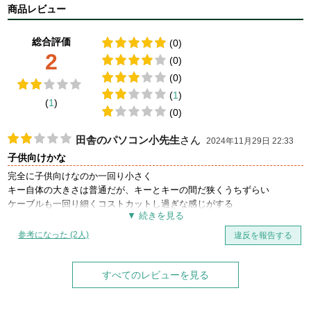
商品レビュー
総合評価
(0)
2
(0)
(0)
(
1
)
(
1
)
(0)
田舎のパソコン小先生
さん
2024年11月29日 22:33
子供向けかな
完全に子供向けなのか一回り小さく
キー自体の大きさは普通だが、キーとキーの間だ狭くうちずらい
ケーブルも一回り細くコストカットし過ぎな感じがする
全てが軽く（重量だけでなく打鍵感も）おもちゃのような感じ。
参考になった (2人)
違反を報告する
印字も浮いている感じで、すぐに消えるタイプな可能性もある。
（そこまで使い込んでないので不明）
すべてのレビューを見る
マウスもクリック感やホイールの回転がいまいち軽く抜けた感じがす