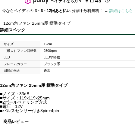
￥1,143
ペイディなら月々
今ならペイディの
3・6・12回あと払い
分割手数料無料！ →
詳細はこちら
12cm角ファン 25mm厚 標準タイプ
詳細スペック
サイズ
12cm
（最大）ファン回転数
2500rpm
LED
LED非搭載
フレームカラー
ブラック系
回転の向き
通常
12cm角ファン 25mm厚 標準タイプ
■ノイズ：33dB
■サイズ：119x119x25mm
■2ボールベアリング方式
■電圧：12V
■パルスセンサー付き3pin+4pin
商品レビュー