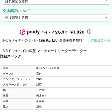
交換保証について
￥1,826
ペイディなら月々
今ならペイディの
3・6・12回あと払い
分割手数料無料！ →
詳細はこちら
3.5インチベイ内蔵型 マルチカードリーダー/ライター
詳細スペック
設置
3.5インチベイ内蔵
ケーブル
直付
コンパクトフラッシュ
対応
メモリースティック
対応
幅
102mm
奥行
98.5mm
高さ
43mm
重さ
210g