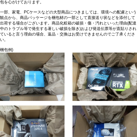
包を心がけております。
一部、家電、PCケースなどの大型商品につきましては、環境への配慮という
観点から、商品パッケージを梱包材の一部として直接送り状などを添付して
出荷する場合がございます。商品化粧箱の破損・傷・汚れといった理由(配達
中のトラブル等で発生する著しい破損を除き)および発送伝票等が直貼りされ
ていると言う理由の場合、返品・交換はお受けできませんのでご了承くださ
い。
梱包例)