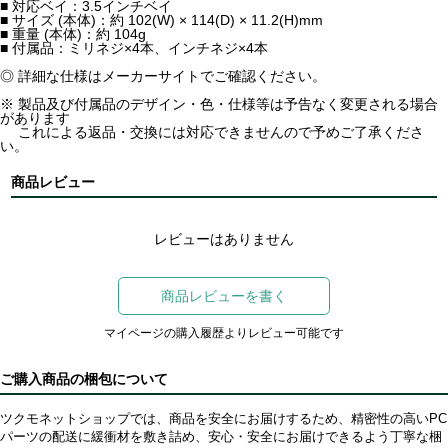
■ 対応ベイ：3.5インチベイ
■ サイズ (本体)：約 102(W) × 114(D) × 11.2(H)mm
■ 重量 (本体)：約 104g
■ 付属品：ミリネジ×4本、インチネジ×4本
◎ 詳細な仕様はメーカーサイトでご確認ください。
※ 製品及び付属品のデザイン・色・仕様等は予告なく変更される場合
があります
これによる返品・交換には対応できませんので予めご了承くださ
い。
商品レビュー
レビューはありません
商品レビューを書く
マイページの購入履歴よりレビュー可能です
ご購入商品の梱包について
ツクモネットショップでは、商品を安全にお届けするため、精密性の高いPC
パーツの配送に緩衝材を敷き詰め、安心・安全にお届けできるよう丁寧な梱