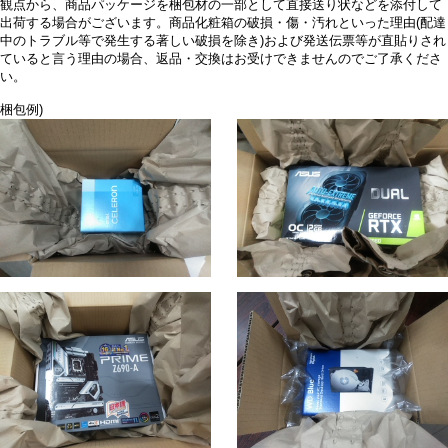
観点から、商品パッケージを梱包材の一部として直接送り状などを添付して
出荷する場合がございます。商品化粧箱の破損・傷・汚れといった理由(配達
中のトラブル等で発生する著しい破損を除き)および発送伝票等が直貼りされ
ていると言う理由の場合、返品・交換はお受けできませんのでご了承くださ
い。
梱包例)