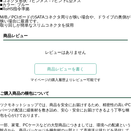
■コネクタ形状: 7ピンメス - 7ピン下L型メス
■カラー: ブルー
■RoHS指令準拠
M/B／PCIボードのSATAコネクタ周りが狭い場合や、ドライブの奥側が
狭い場合に最適です。
取り回しが簡単なスリムコネクタを採用
商品レビュー
レビューはありません
商品レビューを書く
マイページの購入履歴よりレビュー可能です
ご購入商品の梱包について
ツクモネットショップでは、商品を安全にお届けするため、精密性の高いPC
パーツの配送に緩衝材を敷き詰め、安心・安全にお届けできるよう丁寧な梱
包を心がけております。
一部、家電、PCケースなどの大型商品につきましては、環境への配慮という
観点から、商品パッケージを梱包材の一部として直接送り状などを添付して