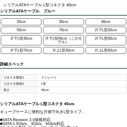
シリアルATAケーブル L型コネクタ 40cm
シリアルATAケーブル ブルー
20cm
30cm
40cm
50cm
70cm
片下L型20cm
片下L型30cm
片下L型40cm（このモ
片下L型50cm
デル）
片下L型70cm
片上L型30cm
片上L型50cm
詳細スペック
コネクタ形状1
ストレート
コネクタ形状2
L型
長さ
40cm
シリアルATAケーブル L型コネクタ 40cm
キューブケースに便利な片側下向きL型タイプ。
■SATA Revision 3.0規格対応
■SATA 1.5Gb/s、3Gb/s、6Gb/s対応