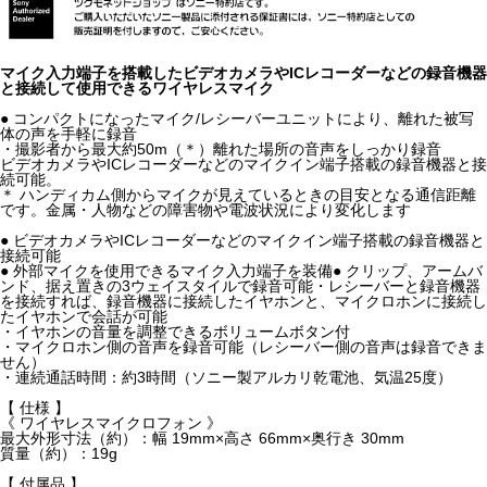
マイク入力端子を搭載したビデオカメラやICレコーダーなどの録音機器
と接続して使用できるワイヤレスマイク
● コンパクトになったマイク/レシーバーユニットにより、離れた被写
体の声を手軽に録音
・撮影者から最大約50m（＊）離れた場所の音声をしっかり録音
ビデオカメラやICレコーダーなどのマイクイン端子搭載の録音機器と接
続可能。
＊ ハンディカム側からマイクが見えているときの目安となる通信距離
です。金属・人物などの障害物や電波状況により変化します
● ビデオカメラやICレコーダーなどのマイクイン端子搭載の録音機器と
接続可能
● 外部マイクを使用できるマイク入力端子を装備● クリップ、アームバ
ンド、据え置きの3ウェイスタイルで録音可能・レシーバーと録音機器
を接続すれば、録音機器に接続したイヤホンと、マイクロホンに接続し
たイヤホンで会話が可能
・イヤホンの音量を調整できるボリュームボタン付
・マイクロホン側の音声を録音可能（レシーバー側の音声は録音できま
せん）
・連続通話時間：約3時間（ソニー製アルカリ乾電池、気温25度）
【 仕様 】
《 ワイヤレスマイクロフォン 》
最大外形寸法（約）：幅 19mm×高さ 66mm×奥行き 30mm
質量（約）：19g
【 付属品 】