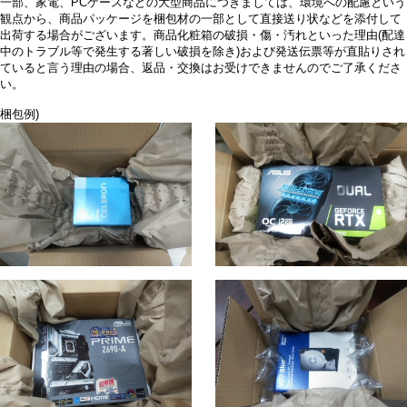
一部、家電、PCケースなどの大型商品につきましては、環境への配慮という
観点から、商品パッケージを梱包材の一部として直接送り状などを添付して
出荷する場合がございます。商品化粧箱の破損・傷・汚れといった理由(配達
中のトラブル等で発生する著しい破損を除き)および発送伝票等が直貼りされ
ていると言う理由の場合、返品・交換はお受けできませんのでご了承くださ
い。
梱包例)