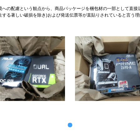
境への配慮という観点から、商品パッケージを梱包材の一部として直接
生する著しい破損を除き)および発送伝票等が直貼りされていると言う