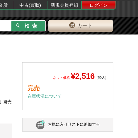
業所
中古(買取)
新規会員登録
ログイン
カート
¥2,516
ネット価格
（税込）
完売
在庫状況について
月 発売
お気に入りリストに追加する