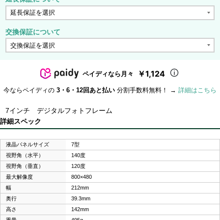
交換保証について
￥1,124
ペイディなら月々
今ならペイディの
3・6・12回あと払い
分割手数料無料！ →
詳細はこちら
7インチ デジタルフォトフレーム
詳細スペック
液晶パネルサイズ
7型
視野角（水平）
140度
視野角（垂直）
120度
最大解像度
800×480
幅
212mm
奥行
39.3mm
高さ
142mm
重量
495g