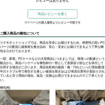
レビューはありません
商品レビューを書く
マイページの購入履歴よりレビュー可能です
ご購入商品の梱包について
ツクモネットショップでは、商品を安全にお届けするため、精密性の高いPC
パーツの配送に緩衝材を敷き詰め、安心・安全にお届けできるよう丁寧な梱
包を心がけております。
一部、家電、PCケースなどの大型商品につきましては、環境への配慮という
観点から、商品パッケージを梱包材の一部として直接送り状などを添付して
出荷する場合がございます。商品化粧箱の破損・傷・汚れといった理由(配達
中のトラブル等で発生する著しい破損を除き)および発送伝票等が直貼りされ
ていると言う理由の場合、返品・交換はお受けできませんのでご了承くださ
い。
梱包例)