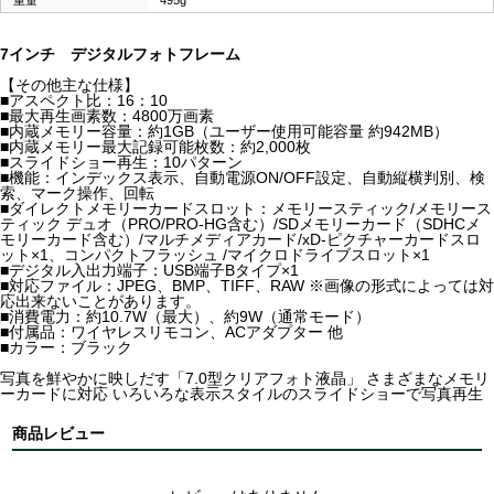
7インチ デジタルフォトフレーム
【その他主な仕様】
■アスペクト比：16：10
■最大再生画素数：4800万画素
■内蔵メモリー容量：約1GB（ユーザー使用可能容量 約942MB）
■内蔵メモリー最大記録可能枚数：約2,000枚
■スライドショー再生：10パターン
■機能：インデックス表示、自動電源ON/OFF設定、自動縦横判別、検
索、マーク操作、回転
■ダイレクトメモリーカードスロット：メモリースティック/メモリース
ティック デュオ（PRO/PRO-HG含む）/SDメモリーカード（SDHCメ
モリーカード含む）/マルチメディアカード/xD-ピクチャーカードスロ
ット×1、コンパクトフラッシュ /マイクロドライブスロット×1
■デジタル入出力端子：USB端子Bタイプ×1
■対応ファイル：JPEG、BMP、TIFF、RAW ※画像の形式によっては対
応出来ないことがあります。
■消費電力：約10.7W（最大）、約9W（通常モード）
■付属品：ワイヤレスリモコン、ACアダプター 他
■カラー：ブラック
写真を鮮やかに映しだす「7.0型クリアフォト液晶」 さまざまなメモリ
ーカードに対応 いろいろな表示スタイルのスライドショーで写真再生
商品レビュー