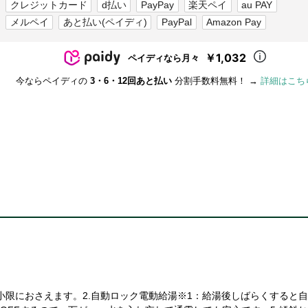
クレジットカード
d払い
PayPay
楽天ペイ
au PAY
メルペイ
あと払い(ペイディ)
PayPal
Amazon Pay
￥1,032
ペイディなら月々
今ならペイディの
3・6・12回あと払い
分割手数料無料！ →
詳細はこち
小限におさえます。2.自動ロック電動給湯※1：給湯後しばらくすると自