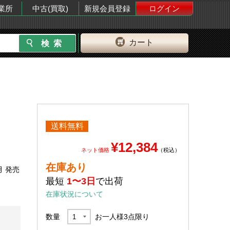
業所
中古(買取)
新規会員登録
ログイン
カート
送料無料
¥12,384
ネット価格
（税込）
在庫あり
月 発売
最短
1〜3日
で出荷
在庫状況について
数量
お一人様
3
点限り