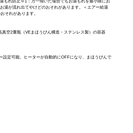
お湯もれ防止※1：万一傾いた場合でもお湯もれを最小限にお
らお湯が流れ出てやけどのおそれがあります。＜エアー給湯
のおそれがあります。
す。高真空2重瓶（VEまほうびん構造・ステンレス製）の容器
マー設定可能。ヒーターが自動的にOFFになり、まほうびんで