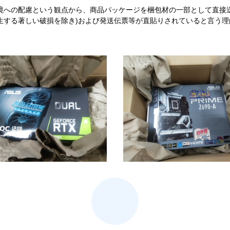
境への配慮という観点から、商品パッケージを梱包材の一部として直接
生する著しい破損を除き)および発送伝票等が直貼りされていると言う