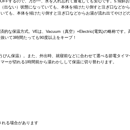
OFFするので、万が一、水を入れ忘れて通電しても安心です。5.傾斜
ク（出ない）状態になっていても、本体を傾けたり倒すと注ぎ口などか
ていても、本体を傾けたり倒すと注ぎ口などからお湯が流れ出てやけど
な保温方式。VEは、Vacuum（真空）+Electric(電気)の略称で
抜いて3時間たっても90度以上をキープ！
まほうびん保温）。また、外出時、就寝前などに合わせて選べる節電タイ
タイマーが切れる1時間前から湯わかしして保温に切り替わります。
される場合があります