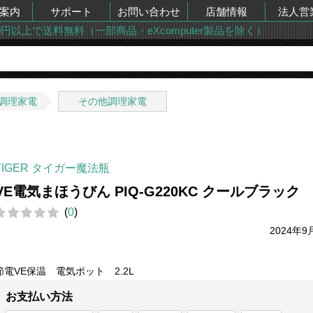
案内
サポート
お問い合わせ
店舗情報
法人営
00円以上で送料無料（一部商品・eXcomputer製品を除く）
調理家電
その他調理家電
TIGER タイガー魔法瓶
VE電気まほうびん PIQ-G220KC クールブラック
(
0
)
2024年9
節電VE保温 電気ポット 2.2L
お支払い方法