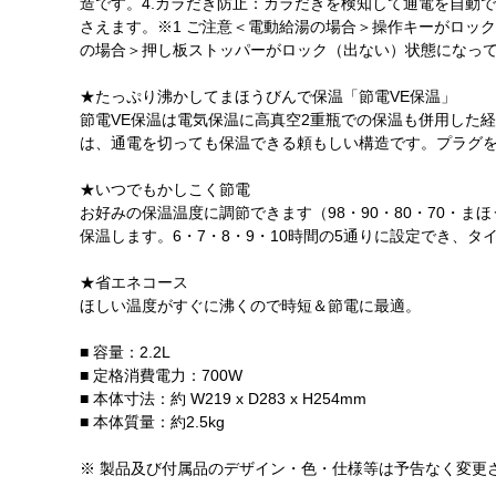
造です。4.カラだき防止：カラだきを検知して通電を自動で
さえます。※1 ご注意＜電動給湯の場合＞操作キーがロッ
の場合＞押し板ストッパーがロック（出ない）状態になっ
★たっぷり沸かしてまほうびんで保温「節電VE保温」
節電VE保温は電気保温に高真空2重瓶での保温も併用した経済的
は、通電を切っても保温できる頼もしい構造です。プラグを
★いつでもかしこく節電
お好みの保温温度に調節できます（98・90・80・70・
保温します。6・7・8・9・10時間の5通りに設定でき、
★省エネコース
ほしい温度がすぐに沸くので時短＆節電に最適。
■ 容量：2.2L
■ 定格消費電力：700W
■ 本体寸法：約 W219 x D283 x H254mm
■ 本体質量：約2.5kg
※ 製品及び付属品のデザイン・色・仕様等は予告なく変更