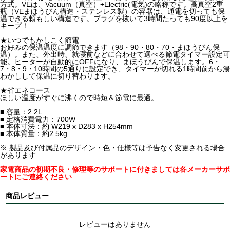
方式。VEは、Vacuum（真空）+Electric(電気)の略称です。高真空2重
瓶（VEまほうびん構造・ステンレス製）の容器は、通電を切っても保
温できる頼もしい構造です。プラグを抜いて3時間たっても90度以上を
キープ！
★いつでもかしこく節電
お好みの保温温度に調節できます（98・90・80・70・まほうびん保
温）。また、外出時、就寝前などに合わせて選べる節電タイマー設定可
能。ヒーターが自動的にOFFになり、まほうびんで保温します。6・
7・8・9・10時間の5通りに設定でき、タイマーが切れる1時間前から湯
わかしして保温に切り替わります。
★省エネコース
ほしい温度がすぐに沸くので時短＆節電に最適。
■ 容量：2.2L
■ 定格消費電力：700W
■ 本体寸法：約 W219 x D283 x H254mm
■ 本体質量：約2.5kg
※ 製品及び付属品のデザイン・色・仕様等は予告なく変更される場合
があります
家電商品の初期不良・修理等のサポートに付きましては各メーカーサポ
ートにご連絡ください
商品レビュー
レビューはありません