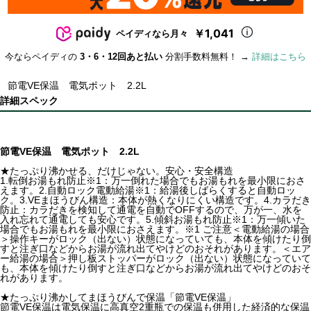
￥1,041
ペイディなら月々
今ならペイディの
3・6・12回あと払い
分割手数料無料！ →
詳細はこちら
節電VE保温 電気ポット 2.2L
詳細スペック
節電VE保温 電気ポット 2.2L
★たっぷり沸かせる、だけじゃない。安心・安全構造
1.転倒お湯もれ防止※1：万一倒れた場合でもお湯もれを最小限におさ
えます。2.自動ロック電動給湯※1：給湯後しばらくすると自動ロッ
ク。3.VEまほうびん構造：本体が熱くなりにくい構造です。4.カラだき
防止：カラだきを検知して通電を自動でOFFするので、万が一、水を
入れ忘れて通電しても安心です。5.傾斜お湯もれ防止※1：万一傾いた
場合でもお湯もれを最小限におさえます。※1 ご注意＜電動給湯の場合
＞操作キーがロック（出ない）状態になっていても、本体を傾けたり倒
すと注ぎ口などからお湯が流れ出てやけどのおそれがあります。＜エア
ー給湯の場合＞押し板ストッパーがロック（出ない）状態になっていて
も、本体を傾けたり倒すと注ぎ口などからお湯が流れ出てやけどのおそ
れがあります。
★たっぷり沸かしてまほうびんで保温「節電VE保温」
節電VE保温は電気保温に高真空2重瓶での保温も併用した経済的な保温