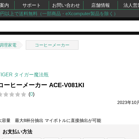
案内
サポート
お問い合わせ
店舗情報
法人営
00円以上で送料無料（一部商品・eXcomputer製品を除く）
調理家電
コーヒーメーカー
TIGER タイガー魔法瓶
コーヒーメーカー ACE-V081KI
(
0
)
2023年10
大容量 最大8杯分抽出 マイボトルに直接抽出が可能
お支払い方法