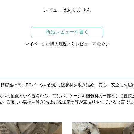
レビューはありません
商品レビューを書く
マイページの購入履歴よりレビュー可能です
精密性の高いPCパーツの配送に緩衝材を敷き詰め、安心・安全にお届
境への配慮という観点から、商品パッケージを梱包材の一部として直接
生する著しい破損を除き)および発送伝票等が直貼りされていると言う