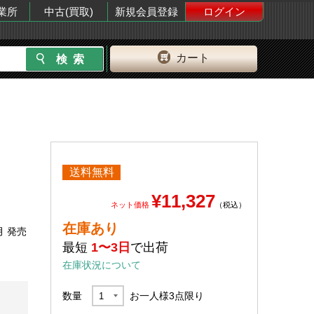
業所
中古(買取)
新規会員登録
ログイン
カート
送料無料
¥11,327
ネット価格
（税込）
在庫あり
月 発売
最短
1〜3日
で出荷
在庫状況について
数量
お一人様
3
点限り