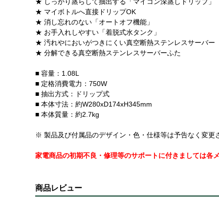
★ しっかり蒸らして抽出する「マイコン深蒸しドリップ」
★ マイボトルへ直接ドリップOK
★ 消し忘れのない「オートオフ機能」
★ お手入れしやすい「着脱式水タンク」
★ 汚れやにおいがつきにくい真空断熱ステンレスサーバー
★ 分解できる真空断熱ステンレスサーバーふた
■ 容量：1.08L
■ 定格消費電力：750W
■ 抽出方式：ドリップ式
■ 本体寸法：約W280xD174xH345mm
■ 本体質量：約2.7kg
※ 製品及び付属品のデザイン・色・仕様等は予告なく変更
家電商品の初期不良・修理等のサポートに付きましては各
商品レビュー