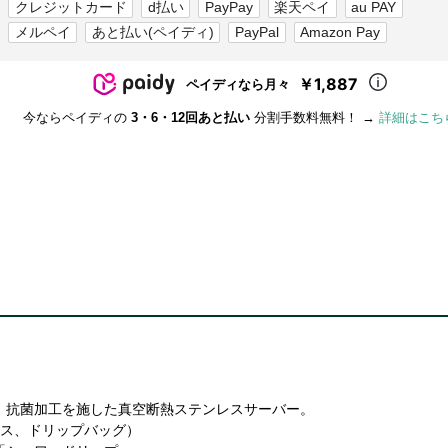
クレジットカード
d払い
PayPay
楽天ペイ
au PAY
メルペイ
あと払い(ペイディ)
PayPal
Amazon Pay
￥1,887
ペイディなら月々
今ならペイディの
3・6・12回あと払い
分割手数料無料！ →
詳細はこち
。抗菌加工を施した真空断熱ステンレスサーバー。
イス、ドリップバッグ）