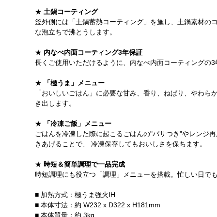
★
土鍋コーティング
釜外側には「土鍋蓄熱コーティング」を施し、土鍋素材の
な泡立ちで沸とうします。
★
内なべ内面コーティング3年保証
長くご使用いただけるように、内なべ内面コーティングの3
★
「極うま」メニュー
「おいしいごはん」に必要な甘み、香り、ねばり、やわら
き出します。
★
「冷凍ご飯」メニュー
ごはんを冷凍した際に起こるごはんの"パサつき"やレンジ
きあげることで、 冷凍保存してもおいしさを保ちます。
★
時短＆簡単調理で一品完成
時短調理にも役立つ「調理」メニューを搭載。忙しい日でも
■ 加熱方式：極うま強火IH
■ 本体寸法：約 W232 x D322 x H181mm
■ 本体質量：約 3kg