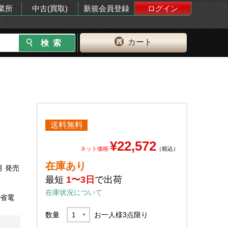
業所
中古(買取)
新規会員登録
ログイン
カート
送料無料
¥22,572
ネット価格
（税込）
在庫あり
月 発売
最短
1〜3日
で出荷
在庫状況について
 省電
数量
お一人様
3
点限り