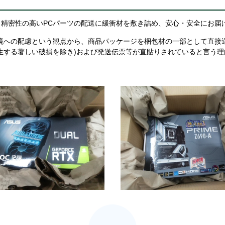
精密性の高いPCパーツの配送に緩衝材を敷き詰め、安心・安全にお届
境への配慮という観点から、商品パッケージを梱包材の一部として直接
生する著しい破損を除き)および発送伝票等が直貼りされていると言う