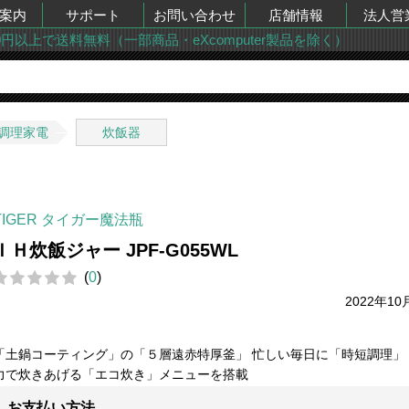
案内
サポート
お問い合わせ
店舗情報
法人営
00円以上で送料無料（一部商品・eXcomputer製品を除く）
調理家電
炊飯器
TIGER タイガー魔法瓶
ＩＨ炊飯ジャー JPF-G055WL
(
0
)
2022年10
「土鍋コーティング」の「５層遠赤特厚釜」 忙しい毎日に「時短調理」
力で炊きあげる「エコ炊き」メニューを搭載
お支払い方法