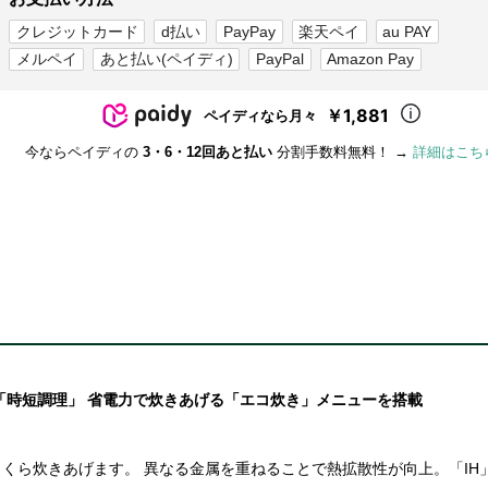
クレジットカード
d払い
PayPay
楽天ペイ
au PAY
メルペイ
あと払い(ペイディ)
PayPal
Amazon Pay
￥1,881
ペイディなら月々
今ならペイディの
3・6・12回あと払い
分割手数料無料！ →
詳細はこち
「時短調理」 省電力で炊きあげる「エコ炊き」メニューを搭載
くら炊きあげます。 異なる金属を重ねることで熱拡散性が向上。「IH