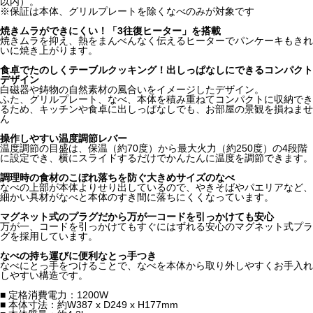
以内）。
※保証は本体、グリルプレートを除くなべのみが対象です
焼きムラができにくい！「3往復ヒーター」を搭載
焼きムラを抑え、熱をまんべんなく伝えるヒーターでパンケーキもきれ
いに焼き上がります。
食卓でたのしくテーブルクッキング！出しっぱなしにできるコンパクト
デザイン
白磁器や鋳物の自然素材の風合いをイメージしたデザイン。
ふた、グリルプレート、なべ、本体を積み重ねてコンパクトに収納でき
るため、キッチンや食卓に出しっぱなしでも、お部屋の景観を損ねませ
ん
操作しやすい温度調節レバー
温度調節の目盛は、保温（約70度）から最大火力（約250度）の4段階
に設定でき、横にスライドするだけでかんたんに温度を調節できます。
調理時の食材のこぼれ落ちを防ぐ大きめサイズのなべ
なべの上部が本体よりせり出しているので、やきそばやパエリアなど、
細かい具材がなべと本体のすき間に落ちにくくなっています。
マグネット式のプラグだから万が一コードを引っかけても安心
万が一、コードを引っかけてもすぐにはずれる安心のマグネット式プラ
グを採用しています。
なべの持ち運びに便利なとっ手つき
なべにとっ手をつけることで、なべを本体から取り外しやすくお手入れ
しやすい構造です。
■ 定格消費電力：1200W
■ 本体寸法：約W387 x D249 x H177mm