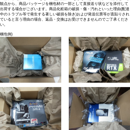
観点から、商品パッケージを梱包材の一部として直接送り状などを添付して
出荷する場合がございます。商品化粧箱の破損・傷・汚れといった理由(配達
中のトラブル等で発生する著しい破損を除き)および発送伝票等が直貼りされ
ていると言う理由の場合、返品・交換はお受けできませんのでご了承くださ
い。
梱包例)