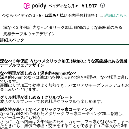
￥1,917
ペイディなら月々
今ならペイディの
3・6・12回あと払い
分割手数料無料！ →
詳細はこちら
深なべ３年保証 内なべメタリック加工 鋳物のような高級感のある
質感テーブルウェアデザイン
詳細スペック
深なべ３年保証 内なべメタリック加工 鋳物のような高級感のある質感
テーブルウェアデザイン
なべ料理が楽しめる！深さ約46mmのなべ
深さ約46mmのなべは油はねを抑えるので焼き料理や、なべ料理に適し
ています。
裏面はリブ加工で効率よく加熱でき、パエリアやチーズフォンデュもお
楽しみいただけます。
グリル料理が楽しめる！グリルプレート
波形グリルプレートでお肉料理やワッフルも楽しめます。
耐久性が高い！なべメタリックフッ素コーティング
なべには耐久性に優れたメタリック フッ素コーティング加工を施し、
ヘビーユースにも対応。
さらに、なべ内面は３年保証のため、万が一、フッ素がはがれてしまっ
たときにも、無償で修理・交換をすることができます（ご購入から3年