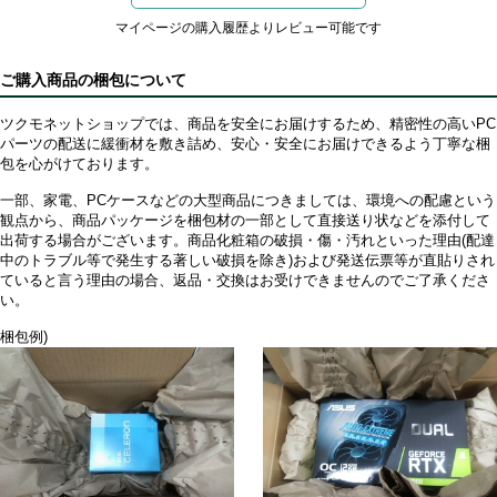
マイページの購入履歴よりレビュー可能です
ご購入商品の梱包について
ツクモネットショップでは、商品を安全にお届けするため、精密性の高いPC
パーツの配送に緩衝材を敷き詰め、安心・安全にお届けできるよう丁寧な梱
包を心がけております。
一部、家電、PCケースなどの大型商品につきましては、環境への配慮という
観点から、商品パッケージを梱包材の一部として直接送り状などを添付して
出荷する場合がございます。商品化粧箱の破損・傷・汚れといった理由(配達
中のトラブル等で発生する著しい破損を除き)および発送伝票等が直貼りされ
ていると言う理由の場合、返品・交換はお受けできませんのでご了承くださ
い。
梱包例)