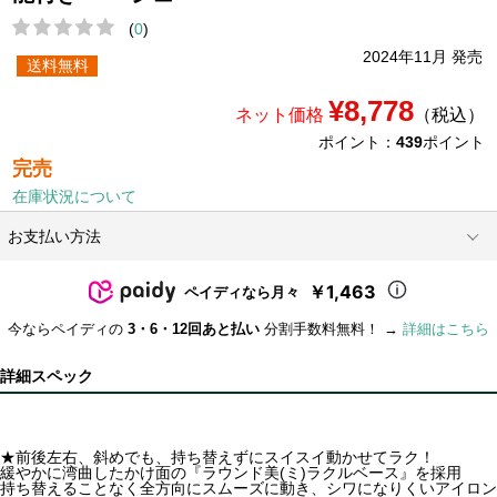
(
0
)
2024年11月 発売
送料無料
¥8,778
ネット価格
（税込）
ポイント：
439
ポイント
完売
在庫状況について
お支払い方法
￥1,463
ペイディなら月々
今ならペイディの
3・6・12回あと払い
分割手数料無料！ →
詳細はこちら
詳細スペック
★前後左右、斜めでも、持ち替えずにスイスイ動かせてラク！
緩やかに湾曲したかけ面の『ラウンド美(ミ)ラクルベース』を採用
持ち替えることなく全方向にスムーズに動き、シワになりくいアイロン