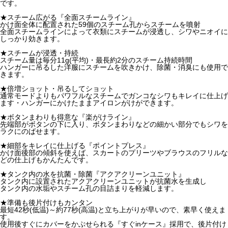
です。
★スチーム広がる『全面スチームライン』
かけ面全体に配置された59個のスチーム孔からスチームを噴射
全面スチームラインによって衣類にスチームが浸透し、シワやニオイに
しっかり効きます。
★スチームが浸透・持続
スチーム量は毎分11g(平均)・最長約2分のスチーム持続時間
ハンガーに吊るした洋服にスチームを吹きかけ、除菌・消臭にも使用で
きます。
★倍増ショット・吊るしてショット
通常モードよりもパワフルなスチームでガンコなシワもキレイに仕上げ
ます・ハンガーにかけたままアイロンがけができます。
★ボタンまわりも得意な『楽がけライン』
先端部がボタンの下に入り、ボタンまわりなどの細かい部分でもシワを
ラクにのばせます。
★細部をキレイに仕上げる『ポイントプレス』
かけ面後部の傾斜を使えば、スカートのプリーツやブラウスのフリルな
どの仕上げもかんたんです。
★タンク内の水を抗菌・除菌『アクアクリーンユニット』
タンク内に設置されたアクアクリーンユニットが抗菌水を生成し
タンク内の水垢やスチーム孔の目詰まりを軽減します。
★準備も後片付けもカンタン
最短42秒(低温)～約77秒(高温)と立ち上がりが早いので、素早く使えま
す。
使用後すぐにカバーをかぶせられる『すぐinケース』採用で、後片付け