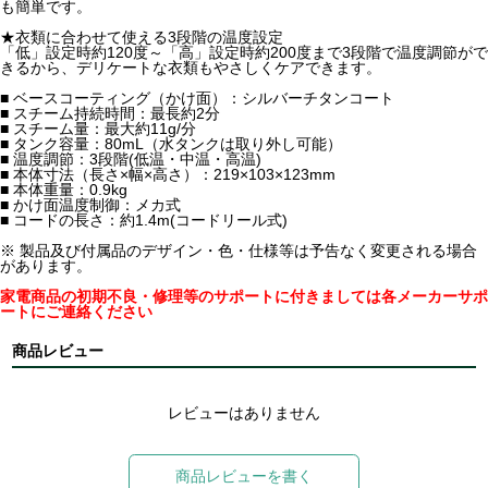
も簡単です。
★衣類に合わせて使える3段階の温度設定
「低」設定時約120度～「高」設定時約200度まで3段階で温度調節がで
きるから、デリケートな衣類もやさしくケアできます。
■ ベースコーティング（かけ面）：シルバーチタンコート
■ スチーム持続時間：最長約2分
■ スチーム量：最大約11g/分
■ タンク容量：80mL（水タンクは取り外し可能）
■ 温度調節：3段階(低温・中温・高温)
■ 本体寸法（長さ×幅×高さ）：219×103×123mm
■ 本体重量：0.9kg
■ かけ面温度制御：メカ式
■ コードの長さ：約1.4m(コードリール式)
※ 製品及び付属品のデザイン・色・仕様等は予告なく変更される場合
があります。
家電商品の初期不良・修理等のサポートに付きましては各メーカーサポ
ートにご連絡ください
商品レビュー
レビューはありません
商品レビューを書く