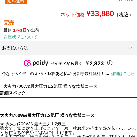
送料無料
¥33,880
ネット価格
（税込）
完売
最短
1〜3日
で出荷
在庫状況について
お支払い方法
￥2,823
ペイディなら月々
今ならペイディの
3・6・12回あと払い
分割手数料無料！ →
詳細はこちら
大火力700W&最大圧力1.2気圧 様々な炊飯コース
詳細スペック
大火力700W&最大圧力1.2気圧 様々な炊飯コース
★ 大火力700W＆最大圧力1.2気圧
強火で一気に炊き上げることで一粒一粒お米の芯まで熱が伝わり、ふっ
くら粒立ちの良いごはんに仕上げます。
高火力で加熱し圧力をかけることで、お米のα化を促進。甘みや粘りが