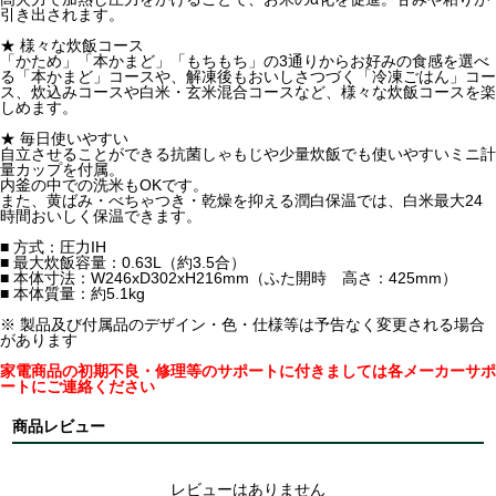
引き出されます。
★ 様々な炊飯コース
「かため」「本かまど」「もちもち」の3通りからお好みの食感を選べ
る「本かまど」コースや、解凍後もおいしさつづく「冷凍ごはん」コー
ス、炊込みコースや白米・玄米混合コースなど、様々な炊飯コースを楽
しめます。
★ 毎日使いやすい
自立させることができる抗菌しゃもじや少量炊飯でも使いやすいミニ計
量カップを付属。
内釜の中での洗米もOKです。
また、黄ばみ・べちゃつき・乾燥を抑える潤白保温では、白米最大24
時間おいしく保温できます。
■ 方式：圧力IH
■ 最大炊飯容量：0.63L（約3.5合）
■ 本体寸法：W246xD302xH216mm（ふた開時 高さ：425mm）
■ 本体質量：約5.1kg
※ 製品及び付属品のデザイン・色・仕様等は予告なく変更される場合
があります
家電商品の初期不良・修理等のサポートに付きましては各メーカーサポ
ートにご連絡ください
商品レビュー
レビューはありません