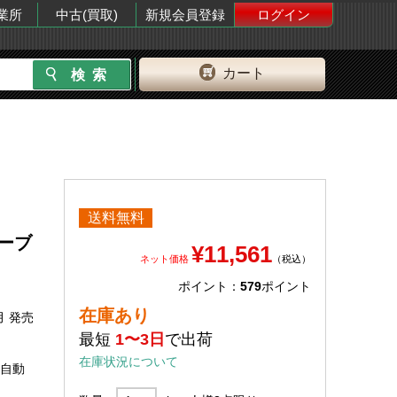
業所
中古(買取)
新規会員登録
ログイン
カート
送料無料
オーブ
¥11,561
ネット価格
（税込）
ポイント：
579
ポイント
在庫あり
月 発売
最短
1〜3日
で出荷
在庫状況について
の自動