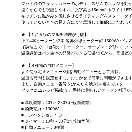
マット調のブラックカラーのボディ、スリムでエッジを効
遠くからでも視認しやすい、文字高さ15mmのホワイトLE
キッチンに温かみを感じさせるライティングをスタートダ
使っていないときの見え方にまで意識して細部にこだわっ
★ 【１台５役のマルチ調理が可能】
上下4本ヒーター(上2本:遠赤外線ヒーター)の1300W
イ調理まで、1台5役（トースター、オーブン・グリル、ノ
温度調節はパン生地の発酵ができる低温40℃から、高温25
★ 【８種類の自動メニュー】
よく使う定番メニュー8種を自動メニューとして搭載。
温度も時間も設定せずに、おまかせで簡単に調理ができま
また、自動メニュー番号５(かんたん焼き)を選んでスター
ブックに12レシピ掲載)で、手軽に美味しいオーブン料理が
■ 温度調節：40℃～250℃(9段階調節)
■ 消費電力：1300W
■ コンベクション：〇
■ タイマー：10秒～30分計(報知音付)
■ 自動メニュー：8種類