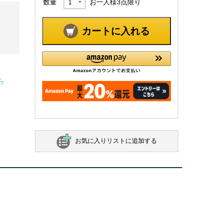
数量
お一人様
3
点限り
カートに入れる
ら
お気に入りリストに追加する