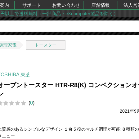
案内
サポート
お問い合わせ
店舗情報
法人営
00円以上で送料無料（一部商品・eXcomputer製品を除く）
調理家電
トースター
TOSHIBA 東芝
オーブントースター HTR-R8(K) コンベクション
ン
(
0
)
2021年9
上質感のあるシンプルなデザイン １台５役のマルチ調理が可能 ８種類
メニュー