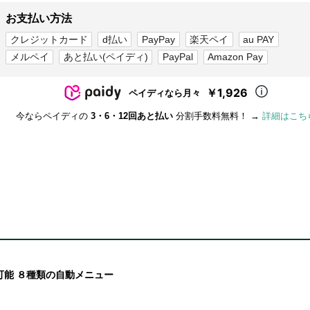
お支払い方法
クレジットカード
d払い
PayPay
楽天ペイ
au PAY
メルペイ
あと払い(ペイディ)
PayPal
Amazon Pay
￥1,926
ペイディなら月々
今ならペイディの
3・6・12回あと払い
分割手数料無料！ →
詳細はこち
可能 ８種類の自動メニュー