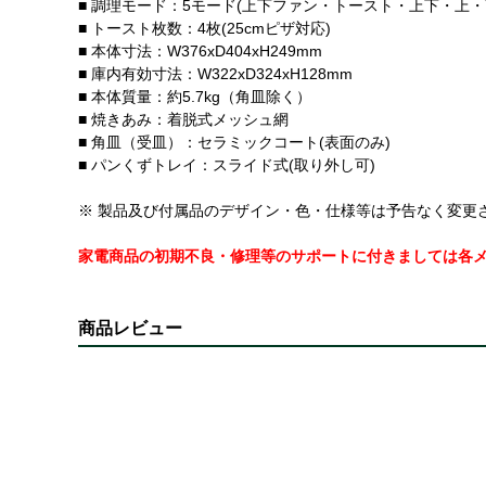
■ 調理モード：5モード(上下ファン・トースト・上下・上・
■ トースト枚数：4枚(25cmピザ対応)
■ 本体寸法：W376xD404xH249mm
■ 庫内有効寸法：W322xD324xH128mm
■ 本体質量：約5.7kg（角皿除く）
■ 焼きあみ：着脱式メッシュ網
■ 角皿（受皿）：セラミックコート(表面のみ)
■ パンくずトレイ：スライド式(取り外し可)
※ 製品及び付属品のデザイン・色・仕様等は予告なく変更
家電商品の初期不良・修理等のサポートに付きましては各
商品レビュー