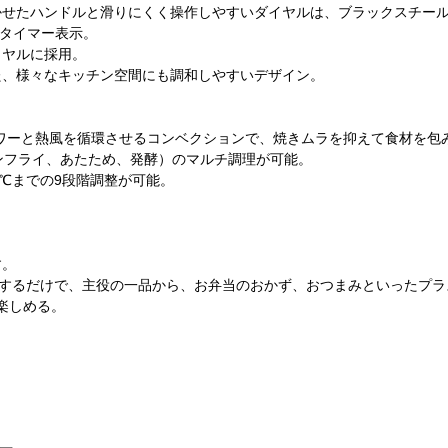
かせたハンドルと滑りにくく操作しやすいダイヤルは、ブラックスチー
Dタイマー表示。
イヤルに採用。
た、様々なキッチン空間にも調和しやすいデザイン。
ハイパワーと熱風を循環させるコンベクションで、焼きムラを抑えて食材を
ンフライ、あたため、発酵）のマルチ調理が可能。
0℃までの9段階調整が可能。
す。
トするだけで、主役の一品から、お弁当のおかず、おつまみといったプラ
楽しめる。