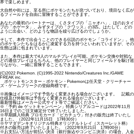
界で楽しめます。
大自然や街には、至る所にポケモンたちが息づいており、境目なく広が
るフィールドを自由に冒険することができます。
あなたの最初のパートナーは、くさタイプの「ニャオハ」、ほのおタイ
プの「ホゲータ」、みずタイプの「クワッス」の3匹。はたして、どの
ように出会い、どのような物語を繰り広げるのでしょうか。
そして、本作で出会うことのできる伝説のポケモン「コライドン」。他
のポケモンたちをはるかに凌駕する力を持つといわれていますが、その
生態は謎に包まれています。
また、本作は最大で4人のマルチプレイが可能。ポケモン交換や対戦な
どの通信プレイはもちろん、他のプレイヤーと同じフィールドを駆け巡
りながら、一緒に冒険することもできます。
(C)2022 Pokemon. (C)1995-2022 Nintendo/Creatures Inc./GAME
FREAK inc.
ポケットモンスター・ポケモン・Pokemonは任天堂・クリーチャー
ズ・ゲームフリークの登録商標です。
※画像はイメージです予告なく変更される場合がございます。 記載の
仕様及び外観等は予告なく変更される場合がございます。
最新情報はメーカー公式サイト等でご確認ください。
※「予約 de ゲットキャンペーン」特典シリアルコードは2022年11月
16日までのご注文確定分で終了いたしました。
※早期購入特典 プロモカード「ピカチュウ」付きの販売は終了いたし
ました。（2022年11月15日 17時30分）
※ヤマダデンキオリジナル特典オリジナルトレイ（スカーレット柄）
付きの販売は終了いたしました。（2022年9月21日 17時00分）
※お支払い方法が前払い決済（銀行振込やコンビニ決済）の場合、入金