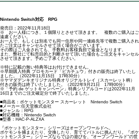
Nintendo Switch対応 RPG
発売日：2022年11月18日
※ お一人様につき、１個限りとさせて頂きます。 複数のご購入はご
遠慮ください。
お一人で、もしくは別名でも同一住所や同一連絡先等で複数ご購入され
たご注文はキャンセルさせて頂く場合がございます。
その際はご入金されても、手数料お客様負担で返金となります。
また、弊社にて転売目的と判断させて頂いた場合もご注文をキャンセル
させて頂きます。予めご了承ください。
※特に記載の無い特典等はお付けできません。
※早期購入特典 プロモカード「ピカチュウ」付きの販売は終了いたし
ました。（2022年11月15日 17時30分）
※ヤマダデンキオリジナル特典オリジナルトレイ（スカーレット柄）
付きの販売は終了いたしました。（2022年9月21日 17時00分）
※「予約 de ゲットキャンペーン」特典シリアルコードは2022年11月
16日までのご注文確定分で終了いたしました。
■商品名：ポケットモンスター スカーレット Nintendo Switch
■メーカー:任天堂株式会社
■ジャンル：RPG
■対応機種：Nintendo Switch
■型番：HAC-P-ALZXA
『ポケットモンスター』シリーズはオープンワールドへ。
ポケモンを捕まえたり、交換したり、育ててバトルに挑んだり。『ポケ
ットモンスター』シリーズならではの遊びを、"オープンワールド"の世