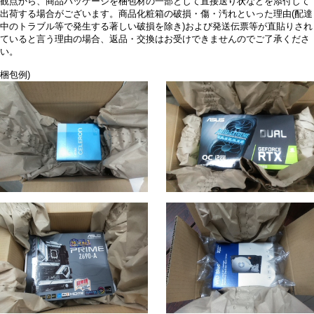
観点から、商品パッケージを梱包材の一部として直接送り状などを添付して
出荷する場合がございます。商品化粧箱の破損・傷・汚れといった理由(配達
中のトラブル等で発生する著しい破損を除き)および発送伝票等が直貼りされ
ていると言う理由の場合、返品・交換はお受けできませんのでご了承くださ
い。
梱包例)