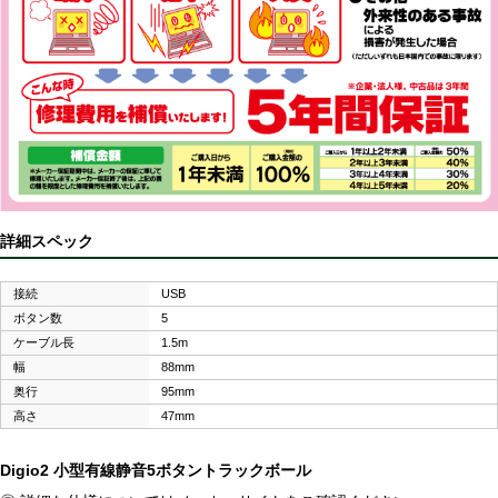
詳細スペック
接続
USB
ボタン数
5
ケーブル長
1.5m
幅
88mm
奥行
95mm
高さ
47mm
Digio2 小型有線静音5ボタントラックボール