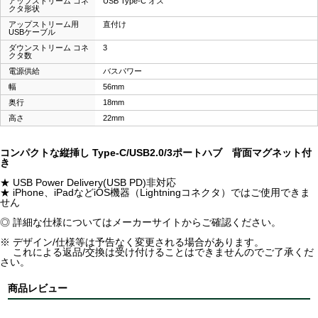
アップストリーム コネ
USB Type-C オス
クタ形状
アップストリーム用
直付け
USBケーブル
ダウンストリーム コネ
3
クタ数
電源供給
バスパワー
幅
56mm
奥行
18mm
高さ
22mm
コンパクトな縦挿し Type-C/USB2.0/3ポートハブ 背面マグネット付
き
★ USB Power Delivery(USB PD)非対応
★ iPhone、iPadなどiOS機器（Lightningコネクタ）ではご使用できま
せん
◎ 詳細な仕様についてはメーカーサイトからご確認ください。
※ デザイン/仕様等は予告なく変更される場合があります。
これによる返品/交換は受け付けることはできませんのでご了承くだ
さい。
商品レビュー