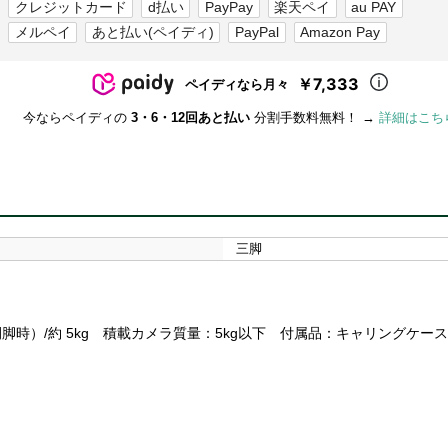
クレジットカード
d払い
PayPay
楽天ペイ
au PAY
メルペイ
あと払い(ペイディ)
PayPal
Amazon Pay
￥7,333
ペイディなら月々
今ならペイディの
3・6・12回あと払い
分割手数料無料！ →
詳細はこち
三脚
開脚時）/約 5kg 積載カメラ質量：5kg以下 付属品：キャリングケース