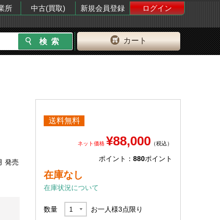
業所
中古(買取)
新規会員登録
ログイン
カート
送料無料
¥88,000
ネット価格
（税込）
ポイント：
880
ポイント
月 発売
在庫なし
在庫状況について
数量
お一人様
3
点限り