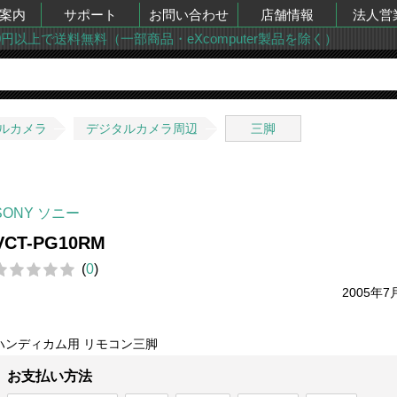
案内
サポート
お問い合わせ
店舗情報
法人営
00円以上で送料無料（一部商品・eXcomputer製品を除く）
ルカメラ
デジタルカメラ周辺
三脚
SONY ソニー
VCT-PG10RM
(
0
)
2005年7
ハンディカム用 リモコン三脚
お支払い方法