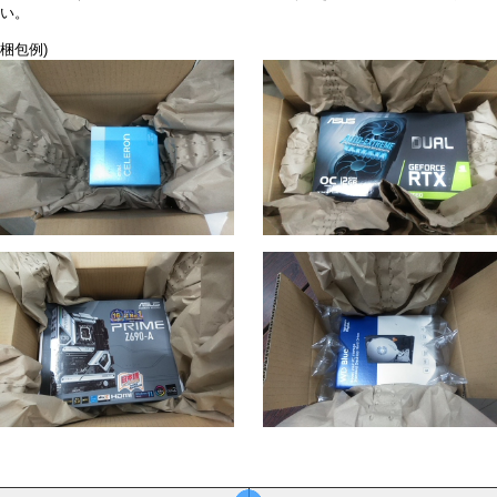
い。
梱包例)