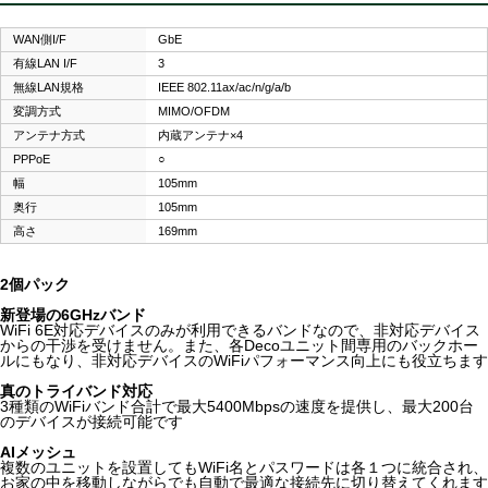
WAN側I/F
GbE
有線LAN I/F
3
無線LAN規格
IEEE 802.11ax/ac/n/g/a/b
変調方式
MIMO/OFDM
アンテナ方式
内蔵アンテナ×4
PPPoE
○
幅
105mm
奥行
105mm
高さ
169mm
2個パック
新登場の6GHzバンド
WiFi 6E対応デバイスのみが利用できるバンドなので、非対応デバイス
からの干渉を受けません。また、各Decoユニット間専用のバックホー
ルにもなり、非対応デバイスのWiFiパフォーマンス向上にも役立ちます
真のトライバンド対応
3種類のWiFiバンド合計で最大5400Mbpsの速度を提供し、最大200台
のデバイスが接続可能です
AIメッシュ
複数のユニットを設置してもWiFi名とパスワードは各１つに統合され、
お家の中を移動しながらでも自動で最適な接続先に切り替えてくれます