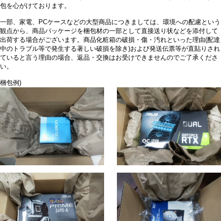
包を心がけております。
一部、家電、PCケースなどの大型商品につきましては、環境への配慮という
観点から、商品パッケージを梱包材の一部として直接送り状などを添付して
出荷する場合がございます。商品化粧箱の破損・傷・汚れといった理由(配達
中のトラブル等で発生する著しい破損を除き)および発送伝票等が直貼りされ
ていると言う理由の場合、返品・交換はお受けできませんのでご了承くださ
い。
梱包例)