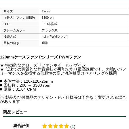
サイズ
12cm
（最大）ファン回転数
3300rpm
LED
LED非搭載
フレームカラー
ブラック系
接続方式
4pin (PWMファン)
回転の向き
通常
120mmケースファン Pシリーズ PWMファン
★ 特徴的なクローズドファンホイールデザイン
★ 低速での実質的な静音運転が可能であり最高速度でも、力強いパフ
ォーマンスを発揮する信頼性の高い流体軸受けベアリングを採用
■ 本体寸法：120x120x25mm
■ 回転数：200 ～ 3300 rpm
■ 風量：81.04 CFM
※ 製品及び付属品のデザイン・色・仕様等は予告なく変更される場合
があります
商品レビュー
総合評価
(
1
)