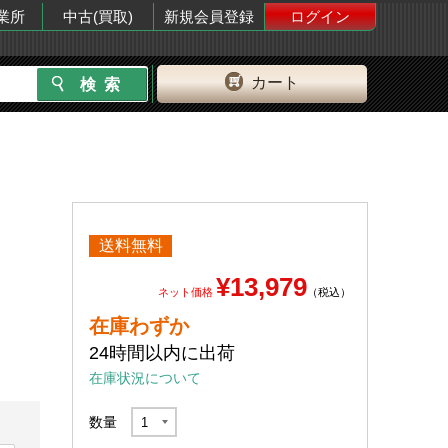
業所
中古(買取)
新規会員登録
ログイン
カート
送料無料
¥13,979
ネット価格
（税込）
在庫わずか
24時間以内に出荷
在庫状況について
数量