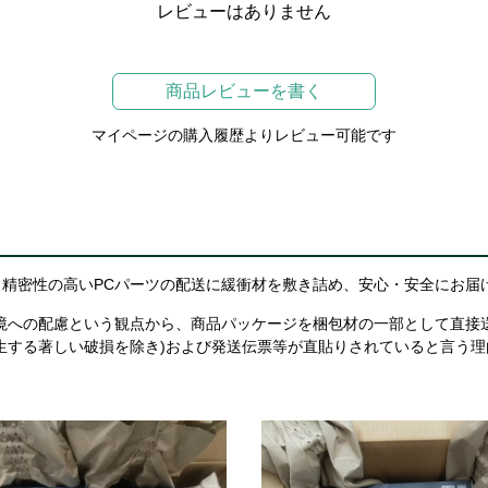
レビューはありません
商品レビューを書く
マイページの購入履歴よりレビュー可能です
精密性の高いPCパーツの配送に緩衝材を敷き詰め、安心・安全にお届
境への配慮という観点から、商品パッケージを梱包材の一部として直接
生する著しい破損を除き)および発送伝票等が直貼りされていると言う