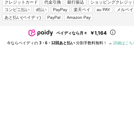
クレジットカード
代金引換
銀行振込
ショッピングクレジッ
コンビニ払い
d払い
PayPay
楽天ペイ
au PAY
メルペイ
あと払い(ペイディ)
PayPal
Amazon Pay
￥1,164
ペイディなら月々
今ならペイディの
3・6・12回あと払い
分割手数料無料！ →
詳細はこち