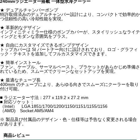
240mmラジエーター搭載 一体型水冷クーラー
★ デュアルチャンバーポンプ
特許取得済みのデュアルチャンバー設計により、コンパクトで効率的か
つ信頼性の高い冷却性能を実現。
★ 革新的なデザイン
インフィニティミラー仕様のポンプカバーが、スタイリッシュなライテ
ィングとモダンな雰囲気をプラス。
★ 自由にカスタマイズできるポンプデザイン
トップカバーは SI パートナー向けに設計されており、ロゴ・グラフィ
ック・テキストを追加してフルカスタマイズできます。
★ 簡単インストール
ファン、ケーブル、サーマルペースト、ブラケットがあらかじめ準備さ
れているため、スムーズでクリーンなセットアップを実現。
★ 最適なチューブ長
400mm のチューブにより、あらゆる向きでスムーズにクーラーを取り
付け可能。
■ ラジエーター寸法：277 x 119.2 x 27.2 mm
■ 対応ソケット：
（Intel） LGA 1851/1700/1200/1150/1151/1155/1156
（AMD) Socket AM5/AM4
※ 製品及び付属品のデザイン・色・仕様等は予告なく変更される場合
があります。
商品レビュー