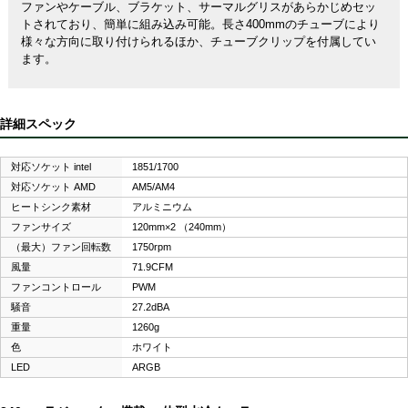
ファンやケーブル、ブラケット、サーマルグリスがあらかじめセッ
トされており、簡単に組み込み可能。長さ400mmのチューブにより
様々な方向に取り付けられるほか、チューブクリップを付属してい
ます。
詳細スペック
対応ソケット intel
1851/1700
対応ソケット AMD
AM5/AM4
ヒートシンク素材
アルミニウム
ファンサイズ
120mm×2 （240mm）
（最大）ファン回転数
1750rpm
風量
71.9CFM
ファンコントロール
PWM
騒音
27.2dBA
重量
1260g
色
ホワイト
LED
ARGB